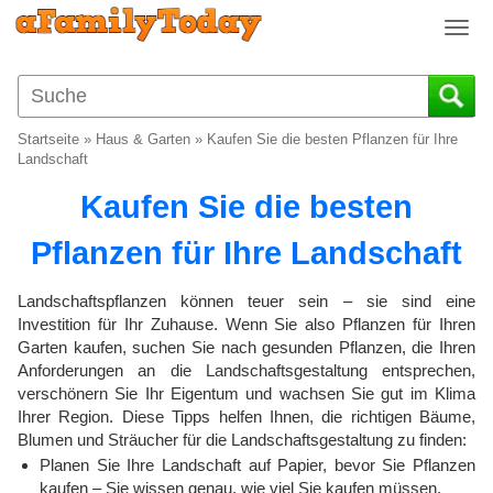
T
o
g
g
l
Startseite
»
Haus & Garten
»
Kaufen Sie die besten Pflanzen für Ihre
e
Landschaft
n
Kaufen Sie die besten
a
v
Pflanzen für Ihre Landschaft
i
g
a
Landschaftspflanzen können teuer sein – sie sind eine
t
Investition für Ihr Zuhause. Wenn Sie also Pflanzen für Ihren
i
Garten kaufen, suchen Sie nach gesunden Pflanzen, die Ihren
o
Anforderungen an die Landschaftsgestaltung entsprechen,
verschönern Sie Ihr Eigentum und wachsen Sie gut im Klima
n
Ihrer Region. Diese Tipps helfen Ihnen, die richtigen Bäume,
Blumen und Sträucher für die Landschaftsgestaltung zu finden:
Planen Sie Ihre Landschaft auf Papier, bevor Sie Pflanzen
kaufen – Sie wissen genau, wie viel Sie kaufen müssen.