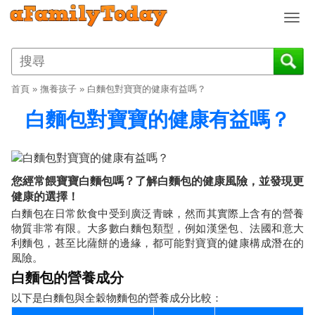
T
o
g
g
l
首頁
»
撫養孩子
»
白麵包對寶寶的健康有益嗎？
e
n
白麵包對寶寶的健康有益嗎？
a
v
i
g
您經常餵寶寶白麵包嗎？了解白麵包的健康風險，並發現更
a
健康的選擇！
t
白麵包在日常飲食中受到廣泛青睞，然而其實際上含有的營養
i
物質非常有限。大多數白麵包類型，例如漢堡包、法國和意大
o
利麵包，甚至比薩餅的邊緣，都可能對寶寶的健康構成潛在的
n
風險。
白麵包的營養成分
以下是白麵包與全穀物麵包的營養成分比較：