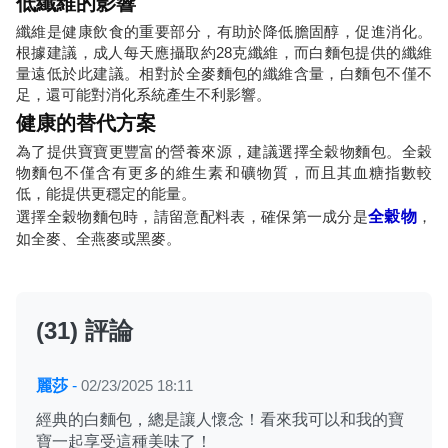
低纖維的影響
纖維是健康飲食的重要部分，有助於降低膽固醇，促進消化。
根據建議，成人每天應攝取約28克纖維，而白麵包提供的纖維
量遠低於此建議。相對於全麥麵包的纖維含量，白麵包不僅不
足，還可能對消化系統產生不利影響。
健康的替代方案
為了提供寶寶更豐富的營養來源，建議選擇全穀物麵包。全穀
物麵包不僅含有更多的維生素和礦物質，而且其血糖指數較
低，能提供更穩定的能量。
選擇全穀物麵包時，請留意配料表，確保第一成分是
全穀物
，
如全麥、全燕麥或黑麥。
(31) 評論
麗莎
-
02/23/2025 18:11
經典的白麵包，總是讓人懷念！看來我可以和我的寶
寶一起享受這種美味了！