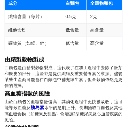
成分
白麵包
全穀物麵包
纖維含量（每片）
0.5克
2克
維他命E
低含量
高含量
礦物質（如鎂、鋅）
低含量
高含量
由精製穀物製成
白麵包是由精製穀物製成，這代表了在加工過程中去除了胚芽
和麩皮的部分，這些都是提供纖維及重要營養素的來源。儘管
某些生產商可能會在白麵包中補充維生素，但全穀物依然是更
佳的選擇。
高血糖指數的風險
由於白麵包的血糖指數偏高，其消化過程中更快被吸收，這可
能導致血糖及
胰島素
水平的急劇上升。長期攝取白麵包及其他
高血糖食物（如糖果及甜點）會增加2型糖尿病及心血管疾病的
風險。