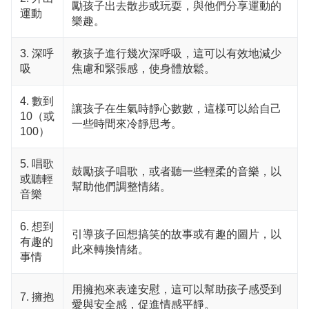
勵孩子出去散步或玩耍，與他們分享運動的
運動
樂趣。
3. 深呼
教孩子進行幾次深呼吸，這可以有效地減少
吸
焦慮和緊張感，使身體放鬆。
4. 數到
讓孩子在生氣時靜心數數，這樣可以給自己
10（或
一些時間來冷靜思考。
100）
5. 唱歌
鼓勵孩子唱歌，或者聽一些輕柔的音樂，以
或聽輕
幫助他們調整情緒。
音樂
6. 想到
引導孩子回想搞笑的故事或有趣的圖片，以
有趣的
此來轉換情緒。
事情
用擁抱來表達安慰，這可以幫助孩子感受到
7. 擁抱
愛與安全感，促進情感平靜。