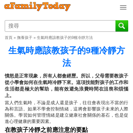
T
o
g
g
l
首頁
»
撫養孩子
»
生氣時應該教孩子的9種冷靜方法
e
n
生氣時應該教孩子的9種冷靜方
a
v
法
i
g
憤怒是正常現象，所有人都會經歷。所以，父母需要教孩子
a
從小學會如何在生氣時冷靜下來。這項技能對孩子的工作和
t
生活都是極大的幫助，能有效避免浪費時間在沮喪和煩惱
i
上。
o
當人們生氣時，不論是成人還是孩子，往往會表現出不當的行
n
為和言語。如果不學會控制情緒，這將會影響孩子未來的人際
關係。學習如何管理情緒是建立健康社會關係的基石，也是促
進心理健康的重要因素。
在教孩子冷靜之前應注意的要點