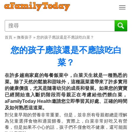
T
o
g
g
l
首頁
»
撫養孩子
»
您的孩子應該還是不應該吃白菜？
e
n
您的孩子應該還是不應該吃白
a
v
菜？
i
g
在許多越南家庭的每餐飯菜中，白菜天生就是一種熟悉的
a
菜。除了天然的鬆脆和甜味外，這種蔬菜還帶來了許多實用
t
的健康價值，尤其是隨著幼兒的成長和發展。如果您的寶寶
i
已經開始進入斷奶階段而母親正在考慮給他們餵白菜，
o
aFamilyToday Health邀請您立即學習其好處、正確的時間
n
及如何熟悉這道菜。
對兒童早期的營養非常重要。但是，並非所有母親都總是理解
為兒童選擇食物和適當餵養。實際上，白菜非常好吃又有營
養，但是如果不小心的話，孩子們不僅會吃不健康，還可能面