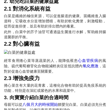
2. 幼兒吃白菜的健康益處
2.1 對消化系統有益
白菜是纖維的極佳來源，可以促進腸道的健康。當纖維進入腸
道時，它吸收水分並增加體積，有助於軟化糞便，刺激蠕動，
從而促進排便，並且有助於排出體內的毒素。
此外，白菜中的芥子油苷可通過益生菌進行水解，幫助維持腸
道菌群的平衡。
2.2 對心臟有益
經常食用捲心菜等蒸蔬菜的人，能降低罹患
心血管疾病
的風
險。硫代葡萄糖苷化合物能減輕炎症並抵抗體內
氧化應激
，這
對於促進心血管健康至關重要。
2.3 增強免疫力
捲心菜含有大量的花青素，這種化合物有助於提高免疫系統的
功能，特別是在深紅或紫色的水果和蔬菜中。
3. 向寶寶介紹白菜的合適時間
母親可以從
八個月大的時候開始
餵嬰兒白菜。白菜必須充分煮
熟並製成泥狀，以便兒童容易吞嚥和消化。