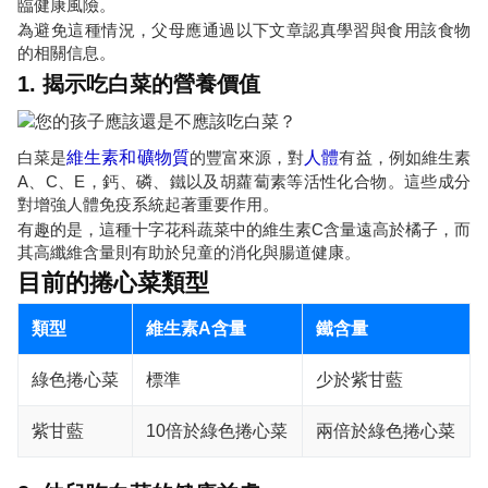
臨健康風險。
為避免這種情況，父母應通過以下文章認真學習與食用該食物
的相關信息。
1. 揭示吃白菜的營養價值
白菜是
維生素和礦物質
的豐富來源，對
人體
有益，例如維生素
A、C、E，鈣、磷、鐵以及胡蘿蔔素等活性化合物。這些成分
對增強人體免疫系統起著重要作用。
有趣的是，這種十字花科蔬菜中的維生素C含量遠高於橘子，而
其高纖維含量則有助於兒童的消化與腸道健康。
目前的捲心菜類型
類型
維生素A含量
鐵含量
綠色捲心菜
標準
少於紫甘藍
紫甘藍
10倍於綠色捲心菜
兩倍於綠色捲心菜