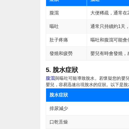
腹瀉
大便稀疏，通常在
嘔吐
通常只持續約1天
肚子疼痛
嘔吐和腹瀉可能會
發燒和疲勞
嬰兒有時會發燒，
5. 脫水症狀
腹瀉
與嘔吐可能導致脫水。若懷疑您的嬰
嬰兒，容易迅速出現脫水的症狀。以下是脫
脫水症狀
排尿減少
口乾舌燥