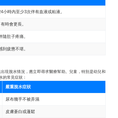
24小時內至少3次伴有血液或粘液。
，有時會更長。
伴隨肚子疼痛。
感到疲憊不堪。
兒出現脫水情況，應立即尋求醫療幫助。兒童，特別是幼兒和
水的常見症狀：
嚴重脫水症狀
尿布幾乎不被弄濕
皮膚蒼白或蓬鬆