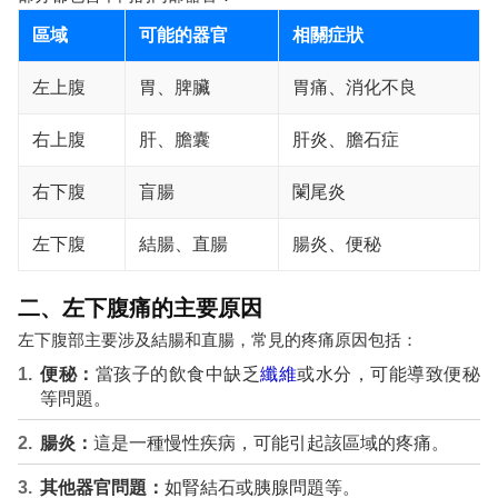
區域
可能的器官
相關症狀
左上腹
胃、脾臟
胃痛、消化不良
右上腹
肝、膽囊
肝炎、膽石症
右下腹
盲腸
闌尾炎
左下腹
結腸、直腸
腸炎、便秘
二、左下腹痛的主要原因
左下腹部主要涉及結腸和直腸，常見的疼痛原因包括：
便秘：
當孩子的飲食中缺乏
纖維
或水分，可能導致便秘
等問題。
腸炎：
這是一種慢性疾病，可能引起該區域的疼痛。
其他器官問題：
如腎結石或胰腺問題等。