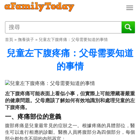
T
o
g
g
l
首頁
»
撫養孩子
»
兒童左下腹疼痛：父母需要知道的事情
e
n
兒童左下腹疼痛：父母需要知道
a
v
的事情
i
g
a
t
左下腹疼痛可能表面上看似小事，但實際上可能潛藏著嚴重
i
的健康問題。父母應該了解如何有效地識別和處理兒童的左
o
下腹疼痛。
n
一、疼痛部位的意義
腹部疼痛是兒童最常見的症狀之一。根據疼痛的具體部位，醫
生可以進行相應的診斷。醫務人員將腹部分為四個部分，每個
部分都包含不同的內部器官：