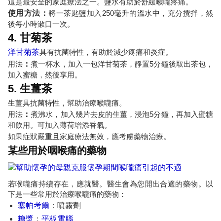
這是最安全的家庭療法之一。鹽水有助於舒緩喉嚨疼痛。
使用方法：
將一茶匙鹽加入250毫升的溫水中，充分攪拌，然
後每小時漱口一次。
4. 甘菊茶
洋甘菊茶
具有抗菌特性，有助於減少疼痛和炎症。
用法
：
煮一杯水，加入一包洋甘菊茶，靜置5分鐘後取出茶包，
加入蜜糖，然後享用。
5. 生薑茶
生薑具抗菌特性，幫助治療喉嚨痛。
用法
：
煮沸水，加入幾片去皮的生薑，浸泡5分鐘，再加入蜜糖
和飲用。可加入薄荷增添香氣。
如果症狀嚴重且家庭療法無效，應考慮藥物治療。
某些用於咽喉痛的藥物
若喉嚨痛持續存在，應就醫。醫生會為您開出合適的藥物。以
下是一些常用於治療喉嚨痛的藥物：
塞帕考爾
：噴霧劑
糖漿
：
平板電腦