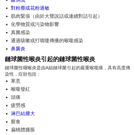
對粉塵或花粉過敏
肌肉緊張（由於大聲說話或連續對話引起）
化學物質或污染物影響
真菌感染
通過咳嗽或打噴嚏傳播的喉嚨感染
鼻竇炎
鏈球菌性喉炎引起的鏈球菌性喉炎
鏈球菌性咽喉炎是由A組鏈球菌引起的嚴重喉嚨痛，具有高度傳
染性，症狀包括：
寒意
喉嚨發紅
頭痛
疲勞感
淋巴結腫大
厭食
扁桃體腫脹