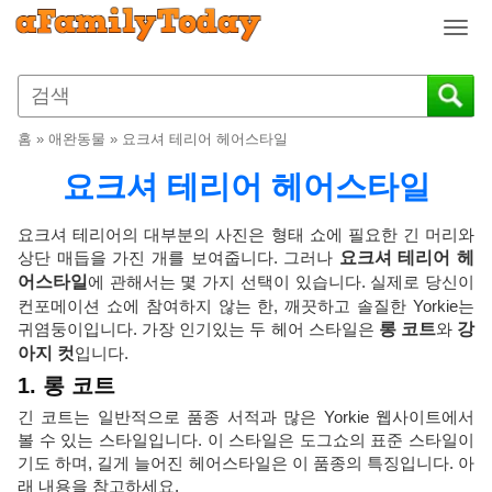
T
o
g
g
l
홈
»
애완동물
»
요크셔 테리어 헤어스타일
e
n
요크셔 테리어 헤어스타일
a
v
요크셔 테리어의 대부분의 사진은 형태 쇼에 필요한 긴 머리와
i
상단 매듭을 가진 개를 보여줍니다. 그러나
요크셔 테리어 헤
g
어스타일
에 관해서는 몇 가지 선택이 있습니다. 실제로 당신이
a
컨포메이션 쇼에 참여하지 않는 한, 깨끗하고 솔질한 Yorkie는
t
귀염둥이입니다. 가장 인기있는 두 헤어 스타일은
롱 코트
와
강
i
아지 컷
입니다.
o
1. 롱 코트
n
긴 코트는 일반적으로 품종 서적과 많은 Yorkie 웹사이트에서
볼 수 있는 스타일입니다. 이 스타일은 도그쇼의 표준 스타일이
기도 하며, 길게 늘어진 헤어스타일은 이 품종의 특징입니다. 아
래 내용을 참고하세요.