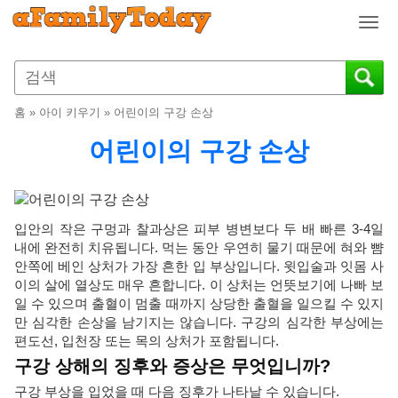
T
o
g
g
l
홈
»
아이 키우기
»
어린이의 구강 손상
e
n
어린이의 구강 손상
a
v
i
g
입안의 작은 구멍과 찰과상은 피부 병변보다 두 배 빠른 3-4일
a
내에 완전히 치유됩니다. 먹는 동안 우연히 물기 때문에 혀와 뺨
t
안쪽에 베인 상처가 가장 흔한 입 부상입니다. 윗입술과 잇몸 사
i
이의 살에 열상도 매우 흔합니다. 이 상처는 언뜻보기에 나빠 보
o
일 수 있으며 출혈이 멈출 때까지 상당한 출혈을 일으킬 수 있지
n
만 심각한 손상을 남기지는 않습니다. 구강의 심각한 부상에는
편도선, 입천장 또는 목의 상처가 포함됩니다.
구강 상해의 징후와 증상은 무엇입니까?
구강 부상을 입었을 때 다음 징후가 나타날 수 있습니다.