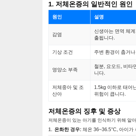
1. 저체온증의 일반적인 원인
원인
설명
신생아는 면역 체계
감염
출됩니다.
기상 조건
주변 환경이 춥거나
철분, 요오드, 비타
영양소 부족
니다.
저체중아 및 조
1.5kg 이하로 태
산아
위험이 큽니다.
저체온증의 징후 및 증상
저체온증이 있는 아기를 인식하기 위해 알아
온화한 경우:
체온 36~36.5°C, 아이