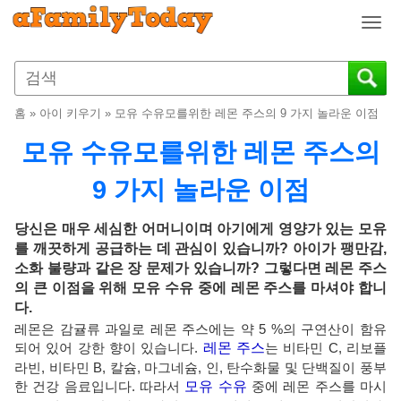
T
o
g
g
l
홈
»
아이 키우기
»
모유 수유모를위한 레몬 주스의 9 가지 놀라운 이점
e
n
모유 수유모를위한 레몬 주스의
a
v
9 가지 놀라운 이점
i
g
당신은 매우 세심한 어머니이며 아기에게 영양가 있는 모유
a
를 깨끗하게 공급하는 데 관심이 있습니까? 아이가 팽만감,
t
소화 불량과 같은 장 문제가 있습니까? 그렇다면 레몬 주스
i
의 큰 이점을 위해 모유 수유 중에 레몬 주스를 마셔야 합니
o
다.
n
레몬은 감귤류 과일로 레몬 주스에는 약 5 %의 구연산이 함유
되어 있어 강한 향이 있습니다.
레몬 주스
는 비타민 C, 리보플
라빈, 비타민 B, 칼슘, 마그네슘, 인, 탄수화물 및 단백질이 풍부
한 건강 음료입니다. 따라서
모유 수유
중에 레몬 주스를 마시