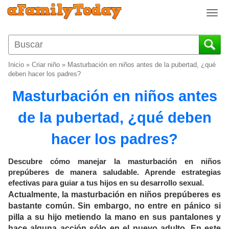
T
o
g
g
l
Inicio
»
Criar niño
»
Masturbación en niños antes de la pubertad, ¿qué
e
deben hacer los padres?
n
Masturbación en niños antes
a
v
de la pubertad, ¿qué deben
i
g
hacer los padres?
a
t
i
Descubre cómo manejar la masturbación en niños
o
prepúberes de manera saludable. Aprende estrategias
efectivas para guiar a tus hijos en su desarrollo sexual.
n
Actualmente, la masturbación en niños prepúberes es
bastante común. Sin embargo, no entre en pánico si
pilla a su hijo metiendo la mano en sus pantalones y
hace alguna acción sólo en el nuevo adulto. En este