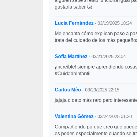
alguien sabe si esto funciona igual p
gustaría saber 🤔
Lucía Fernández
-
03/19/2025 18:34
Me encanta cómo explican paso a paso
trata del cuidado de los más pequeños
Sofía Martínez
-
03/21/2025 23:04
¡increíble! siempre aprendiendo cosa
#CuidadoInfantil
Carlos Mèo
-
03/23/2025 22:15
jajaja q dato más raro pero interesan
Valentina Gómez
-
03/24/2025 01:20
Compartiendo porque creo que puede
es poder, especialmente cuando se tr