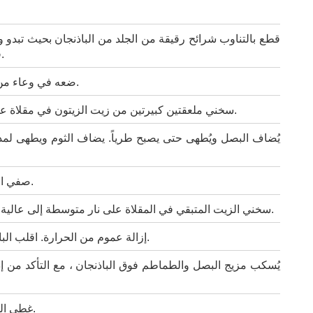
قطع بالتناوب شرائح رقيقة من الجلد من الباذنجان بحيث تبدو و
في الباذنجان ، وتوقف عند الطرفين والقاع.
ضعه في وعاء من الماء البارد المملح واتركه لمدة 30 دقيقة.
سخني ملعقتين كبيرتين من زيت الزيتون في مقلاة عميقة كبيرة مغطاة على نار متوسطة عالية.
يُضاف البصل ويُطهى حتى يصبح طرياً. يضاف الثوم ويطهى لمد
صفي الباذنجان. اعصر الرطوبة واتركها حتى تجف.
سخني الزيت المتبقي في المقلاة على نار متوسطة إلى عالية. نضيف الباذنجان ويحمر من جميع الجوانب.
إزالة عموم من الحرارة. اقلب الباذنجان بحيث يكون الجانب المشقوق لأعلى.
يُسكب مزيج البصل والطماطم فوق الباذنجان ، مع التأكد من إ
غطي المزيج واطهيه على نار هادئة لمدة 45 دقيقة.