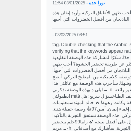
نورا جدة
-
03/01/2025 11:54
ب طهي الأطباق التركية وأريد إتقان هذه
لباذنجان من أفضل الخضروات التي أحبها
-
03/03/2025 08:51
tag. Double-checking that the Arabic is
verifying that the keywords appear. أحمد
 جدًا. شكرًا لمشاركة هذه الوصفة التقليدية
 أكثر عن طريقة تحضير الحشوة؟ أحب طهي
الباذنجان من أفضل الخضروات التي أحبها!
مطبخوصفة كلاسيكية من المطبخ التركي. أنصح
ًا وشهيًا. سأجرب هذه الوصفة مع عائلتي هذا
رائعة 👨‍🍳 ليلى دبيهذه الوصفة تذكرني
بطفولتي! máá أحب كيف يتم تحضير الباذنجان بهذه الطريقة اللذيذة. يوسف الطباخسؤال سريع: هل
ة وكانت رهيبة! 🔥 خالد المهندسمعلومات
مفيدة جدًا عن وصفة تقليدية. شكرًا لمشاركة تفاصيل إعداد إغماء إيمان. أمين97👍 وصفة جميلة هدى
كي. هذه الوصفة تستحق التجربة بالتأكيد!
كريم_شيفنصيحة: تأكدوا من اختيار الباذنجان الطازج للحصول على أفضل نتيجة 🍆 رانيا99حلم بتحضير
التجربة. سأشارك مع أصدقائي 👨‍🍳 مريم