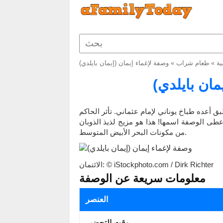
ية
»
طعام شراب
»
وصفة لإغماء إيمان (إيمان بايلدي)
مان بايلدي)
ق أعده طباخ يوناني لإمام عثماني. تأثر الحاكم
 أعطى الوصفة اسمها! هذا هو مزيج لذيذ الذوبان
من مكونات البحر الأبيض المتوسط.
الائتمان: © iStockphoto.com / Dirk Richter
معلومات سريعة عن الوصفة
العنصر
وقت التحضير