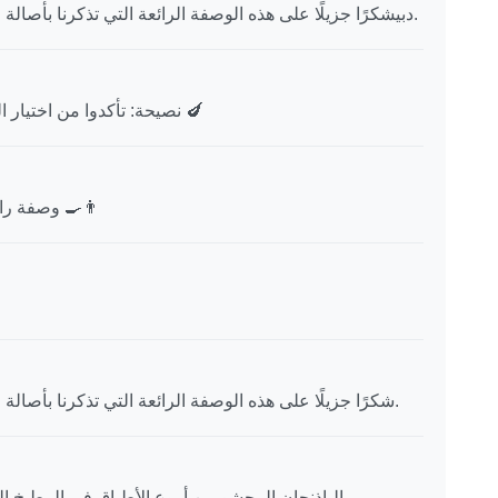
دبيشكرًا جزيلًا على هذه الوصفة الرائعة التي تذكرنا بأصالة المطبخ التركي وتراثه الغني في فن الطهي.
نصيحة: تأكدوا من اختيار الباذنجان الطازج للحصول على أفضل نتيجة 🍆
وصفة رائعة تستحق التجربة. سأشارك مع أصدقائي 👨‍🍳
شكرًا جزيلًا على هذه الوصفة الرائعة التي تذكرنا بأصالة المطبخ التركي وتراثه الغني في فن الطهي.
الباذنجان المحشو من أروع الأطباق في المطبخ ال