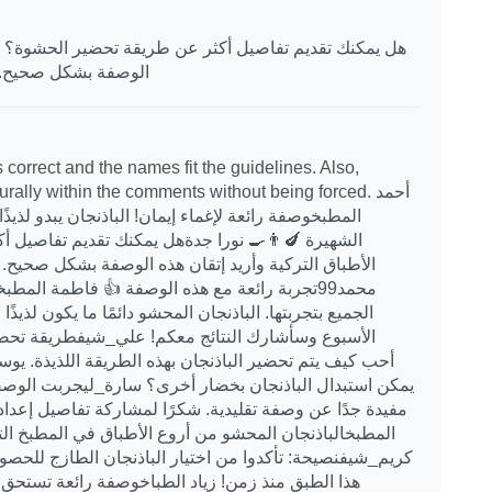
هل يمكنك تقديم تفاصيل أكثر عن طريقة تحضير الحشوة؟ أح
الوصفة بشكل صحيح. ا
 correct and the names fit the guidelines. Also,
 naturally within the comments without being forced
المطبخوصفة رائعة لإغماء إيمان! الباذنجان يبدو لذيذًا
الشهيرة 🍆👨‍🍳 نورا جدةهل يمكنك تقديم تفاصيل
الأطباق التركية وأريد إتقان هذه الوصفة بشكل صحيح. 
محمد99تجربة رائعة مع هذه الوصفة 👍 فاطمة ال
الجميع بتجربتها. الباذنجان المحشو دائمًا ما يكون لذيذ
الأسبوع وسأشارك النتائج معكم! علي_شيفطريقة تحضير 
يمكن استبدال الباذنجان بخضار أخرى؟ سارة_ليجربت الوصف
المطبخالباذنجان المحشو من أروع الأطباق في المطبخ التر
هذا الطبق منذ زمن! زياد الطباخوصفة رائعة تستحق 