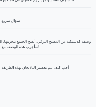
سؤال سريع: ه
وصفة كلاسيكية من المطبخ التركي. أنصح الجميع بتجربتها. الباذ
سأجرب هذه الوصفة مع عائلتي هذا الأسبوع وسأشارك النتائج معكم!
هذه الوصفة تذكرني بطفولتي! máá أحب كيف يتم تحضير الباذنجان بهذه الطريق