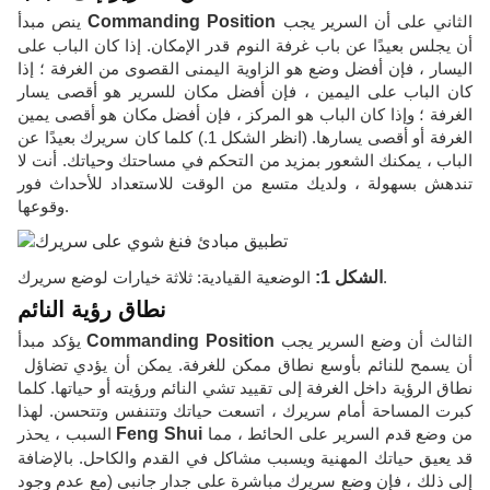
الثاني على أن السرير يجب
Commanding Position
ينص مبدأ
أن يجلس بعيدًا عن باب غرفة النوم قدر الإمكان. إذا كان الباب على
اليسار ، فإن أفضل وضع هو الزاوية اليمنى القصوى من الغرفة ؛ إذا
كان الباب على اليمين ، فإن أفضل مكان للسرير هو أقصى يسار
الغرفة ؛ وإذا كان الباب هو المركز ، فإن أفضل مكان هو أقصى يمين
الغرفة أو أقصى يسارها. (انظر الشكل 1.) كلما كان سريرك بعيدًا عن
الباب ، يمكنك الشعور بمزيد من التحكم في مساحتك وحياتك. أنت لا
تندهش بسهولة ، ولديك متسع من الوقت للاستعداد للأحداث فور
وقوعها.
الوضعية القيادية: ثلاثة خيارات لوضع سريرك.
الشكل 1:
نطاق رؤية النائم
الثالث أن وضع السرير يجب
Commanding Position
يؤكد مبدأ
أن يسمح للنائم بأوسع نطاق ممكن للغرفة. يمكن أن يؤدي تضاؤل ​​
نطاق الرؤية داخل الغرفة إلى تقييد تشي النائم ورؤيته أو حياتها. كلما
كبرت المساحة أمام سريرك ، اتسعت حياتك وتتنفس وتتحسن. لهذا
من وضع قدم السرير على الحائط ، مما
Feng Shui
السبب ، يحذر
قد يعيق حياتك المهنية ويسبب مشاكل في القدم والكاحل. بالإضافة
إلى ذلك ، فإن وضع سريرك مباشرة على جدار جانبي (مع عدم وجود