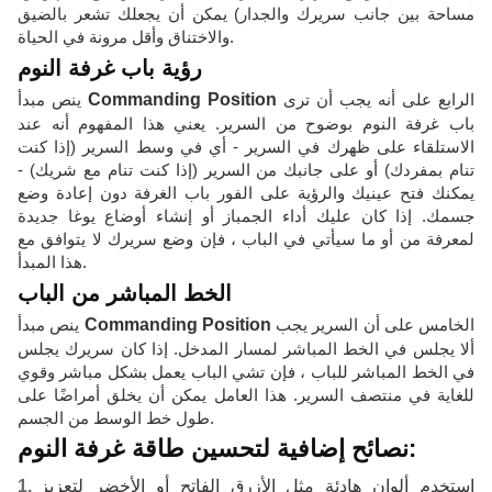
مساحة بين جانب سريرك والجدار) يمكن أن يجعلك تشعر بالضيق
والاختناق وأقل مرونة في الحياة.
رؤية باب غرفة النوم
الرابع على أنه يجب أن ترى
Commanding Position
ينص مبدأ
باب غرفة النوم بوضوح من السرير. يعني هذا المفهوم أنه عند
الاستلقاء على ظهرك في السرير - أي في وسط السرير (إذا كنت
تنام بمفردك) أو على جانبك من السرير (إذا كنت تنام مع شريك) -
يمكنك فتح عينيك والرؤية على الفور باب الغرفة دون إعادة وضع
جسمك. إذا كان عليك أداء الجمباز أو إنشاء أوضاع يوغا جديدة
لمعرفة من أو ما سيأتي في الباب ، فإن وضع سريرك لا يتوافق مع
هذا المبدأ.
الخط المباشر من الباب
الخامس على أن السرير يجب
Commanding Position
ينص مبدأ
ألا يجلس في الخط المباشر لمسار المدخل. إذا كان سريرك يجلس
في الخط المباشر للباب ، فإن تشي الباب يعمل بشكل مباشر وقوي
للغاية في منتصف السرير. هذا العامل يمكن أن يخلق أمراضًا على
طول خط الوسط من الجسم.
نصائح إضافية لتحسين طاقة غرفة النوم:
استخدم ألوان هادئة مثل الأزرق الفاتح أو الأخضر لتعزيز