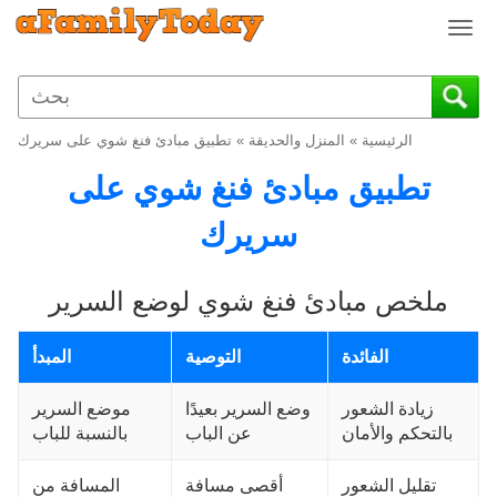
T
o
g
g
l
الرئيسية
»
المنزل والحديقة
»
تطبيق مبادئ فنغ شوي على سريرك
e
n
تطبيق مبادئ فنغ شوي على
a
v
سريرك
i
g
ملخص مبادئ فنغ شوي لوضع السرير
a
t
i
الفائدة
التوصية
المبدأ
o
n
زيادة الشعور
وضع السرير بعيدًا
موضع السرير
بالتحكم والأمان
عن الباب
بالنسبة للباب
تقليل الشعور
أقصى مسافة
المسافة من