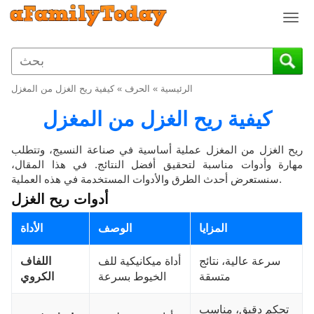
T
o
g
g
l
الرئيسية
»
الحرف
»
كيفية ريح الغزل من المغزل
e
n
كيفية ريح الغزل من المغزل
a
v
ريح الغزل من المغزل عملية أساسية في صناعة النسيج، وتتطلب
i
مهارة وأدوات مناسبة لتحقيق أفضل النتائج. في هذا المقال،
g
سنستعرض أحدث الطرق والأدوات المستخدمة في هذه العملية.
a
أدوات ريح الغزل
t
i
المزايا
الوصف
الأداة
o
n
سرعة عالية، نتائج
أداة ميكانيكية للف
اللفاف
متسقة
الخيوط بسرعة
الكروي
تحكم دقيق، مناسب