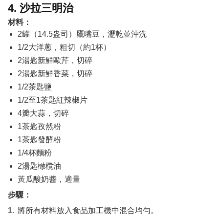
4. 沙拉三明治
材料：
2罐（14.5盎司）鷹嘴豆，瀝乾並沖洗
1/2大洋蔥，粗切（約1杯）
2湯匙新鮮歐芹，切碎
2湯匙新鮮香菜，切碎
1/2茶匙鹽
1/2至1茶匙紅辣椒片
4瓣大蒜，切碎
1茶匙孜然粉
1茶匙發酵粉
1/4杯麵粉
2湯匙橄欖油
黃瓜酸奶醬，適量
步驟：
將所有材料放入食品加工機中混合均勻。