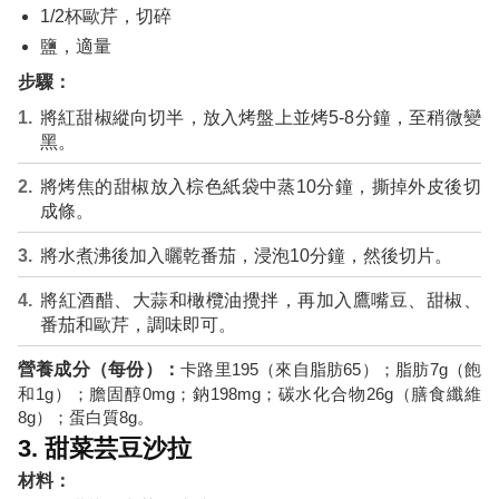
1/2杯歐芹，切碎
鹽，適量
步驟：
將紅甜椒縱向切半，放入烤盤上並烤5-8分鐘，至稍微變
黑。
將烤焦的甜椒放入棕色紙袋中蒸10分鐘，撕掉外皮後切
成條。
將水煮沸後加入曬乾番茄，浸泡10分鐘，然後切片。
將紅酒醋、大蒜和橄欖油攪拌，再加入鷹嘴豆、甜椒、
番茄和歐芹，調味即可。
營養成分（每份）：
卡路里195（來自脂肪65）；脂肪7g（飽
和1g）；膽固醇0mg；鈉198mg；碳水化合物26g（膳食纖維
8g）；蛋白質8g。
3. 甜菜芸豆沙拉
材料：