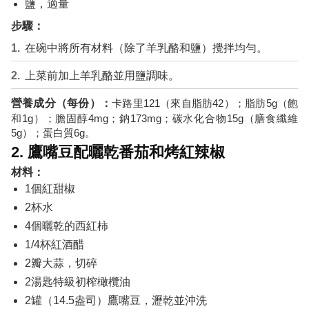
鹽，適量
步驟：
在碗中將所有材料（除了羊乳酪和鹽）攪拌均勻。
上菜前加上羊乳酪並用鹽調味。
營養成分（每份）：
卡路里121（來自脂肪42）；脂肪5g（飽
和1g）；膽固醇4mg；鈉173mg；碳水化合物15g（膳食纖維
5g）；蛋白質6g。
2. 鷹嘴豆配曬乾番茄和烤紅辣椒
材料：
1個紅甜椒
2杯水
4個曬乾的西紅柿
1/4杯紅酒醋
2瓣大蒜，切碎
2湯匙特級初榨橄欖油
2罐（14.5盎司）鷹嘴豆，瀝乾並沖洗