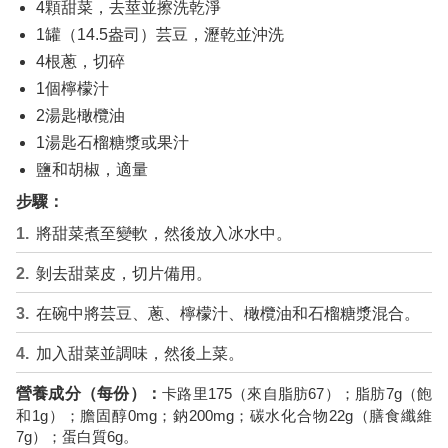
4顆甜菜，去莖並擦洗乾淨
1罐（14.5盎司）芸豆，瀝乾並沖洗
4根蔥，切碎
1個檸檬汁
2湯匙橄欖油
1湯匙石榴糖漿或果汁
鹽和胡椒，適量
步驟：
將甜菜煮至變軟，然後放入冰水中。
剝去甜菜皮，切片備用。
在碗中將芸豆、蔥、檸檬汁、橄欖油和石榴糖漿混合。
加入甜菜並調味，然後上菜。
營養成分（每份）：
卡路里175（來自脂肪67）；脂肪7g（飽
和1g）；膽固醇0mg；鈉200mg；碳水化合物22g（膳食纖維
7g）；蛋白質6g。