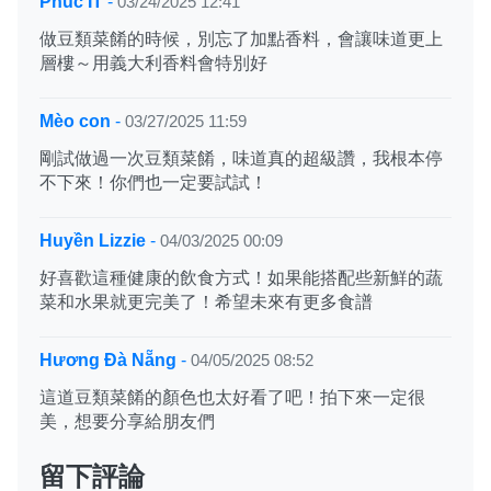
Phúc IT
-
03/24/2025 12:41
做豆類菜餚的時候，別忘了加點香料，會讓味道更上
層樓～用義大利香料會特別好
Mèo con
-
03/27/2025 11:59
剛試做過一次豆類菜餚，味道真的超級讚，我根本停
不下來！你們也一定要試試！
Huyền Lizzie
-
04/03/2025 00:09
好喜歡這種健康的飲食方式！如果能搭配些新鮮的蔬
菜和水果就更完美了！希望未來有更多食譜
Hương Đà Nẵng
-
04/05/2025 08:52
這道豆類菜餚的顏色也太好看了吧！拍下來一定很
美，想要分享給朋友們
留下評論