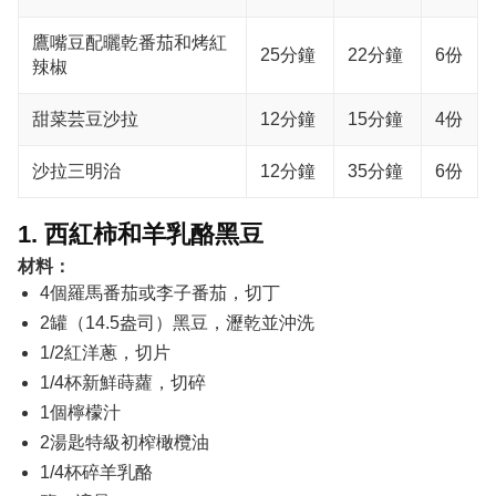
鷹嘴豆配曬乾番茄和烤紅
25分鐘
22分鐘
6份
辣椒
甜菜芸豆沙拉
12分鐘
15分鐘
4份
沙拉三明治
12分鐘
35分鐘
6份
1. 西紅柿和羊乳酪黑豆
材料：
4個羅馬番茄或李子番茄，切丁
2罐（14.5盎司）黑豆，瀝乾並沖洗
1/2紅洋蔥，切片
1/4杯新鮮蒔蘿，切碎
1個檸檬汁
2湯匙特級初榨橄欖油
1/4杯碎羊乳酪