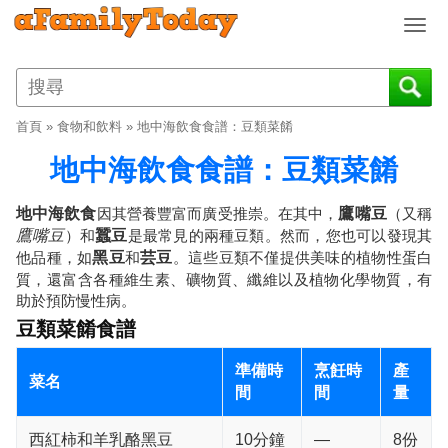
T
o
g
g
l
首頁
»
食物和飲料
»
地中海飲食食譜：豆類菜餚
e
n
地中海飲食食譜：豆類菜餚
a
v
地中海飲食
因其營養豐富而廣受推崇。在其中，
鷹嘴豆
（又稱
i
鷹嘴豆
）和
蠶豆
是最常見的兩種豆類。然而，您也可以發現其
g
他品種，如
黑豆
和
芸豆
。這些豆類不僅提供美味的植物性蛋白
a
質，還富含各種維生素、礦物質、纖維以及植物化學物質，有
t
助於預防慢性病。
i
豆類菜餚食譜
o
n
準備時
烹飪時
產
菜名
間
間
量
西紅柿和羊乳酪黑豆
10分鐘
—
8份