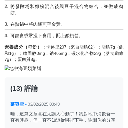
將發酵粉和麵粉混合後與豆子混合物結合，並做成肉
餅。
在熱鍋中將肉餅煎至金黃。
可熱食或常溫下食用，配上酸奶醬。
營養成分（每份）：
卡路里207（來自脂肪62）；脂肪7g（飽
和1g）；膽固醇0mg；鈉465mg；碳水化合物29g（膳食纖維
7g）；蛋白質8g。
(13) 評論
慕容雪
-
03/02/2025 09:49
哇，這篇文章實在太讓人心動了！我對地中海飲食一
直有興趣，但一直不知道從哪裡下手，謝謝你的分享