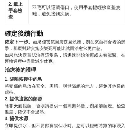
2. 戴上
羽毛可以隱藏傷口，使用手套輕輕檢查整隻
手套檢
雞，避免接觸疾病。
查
確定後續行動
確定下一步。
如果傷害範圍廣泛且骯髒，例如來自捕食者的襲
擊，那麼對雞實施安樂死可能比試圖治愈它更仁慈。
如果您決定嘗試治療這隻鳥，請迅速開始治療或去看獸醫。在
運輸過程中盡量減少休克。
治療後的護理
1. 隔離恢復中的鳥
將受傷的鳥放在安全、黑暗、與世隔絕的地方，避免其他雞的
虐待。
2. 提供適當的熱源
除非天氣很熱，否則請提供一個高架熱源，例如加熱燈。檢查
溫度，確保不會過熱。
3. 提供水源
立即提供水，但不要餵食幾個小時。您可以輕輕將雞的喙浸入