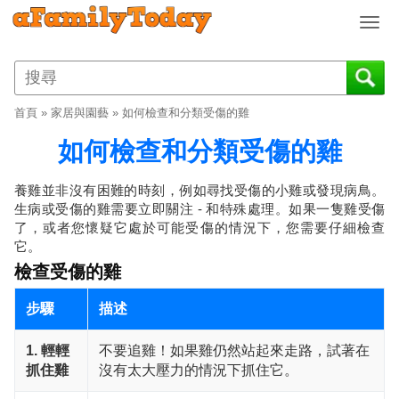
T
o
g
g
l
首頁
»
家居與園藝
»
如何檢查和分類受傷的雞
e
n
如何檢查和分類受傷的雞
a
v
養雞並非沒有困難的時刻，例如尋找受傷的小雞或發現病鳥。
i
生病或受傷的雞需要立即關注 - 和特殊處理。如果一隻雞受傷
g
了，或者您懷疑它處於可能受傷的情況下，您需要仔細檢查
a
它。
t
檢查受傷的雞
i
o
步驟
描述
n
1. 輕輕
不要追雞！如果雞仍然站起來走路，試著在
抓住雞
沒有太大壓力的情況下抓住它。