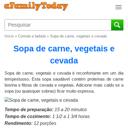
T
o
g
g
l
Início
»
Comida e bebida
»
Sopa de carne, vegetais e cevada
e
n
Sopa de carne, vegetais e
a
v
cevada
i
g
Sopa de carne, vegetais e cevada é reconfortante em um dia
a
tempestuoso. Esta sopa saudável contém proteínas de carne
t
bovina e fibras de cevada e vegetais. Adicione mais caldo se a
i
sopa (ou quaisquer sobras) ficar muito espessa.
o
n
Tempo de preparação:
15 a 20 minutos
Tempo de cozimento:
1 1/2 a 1 3/4 horas
Rendimento:
12 porções