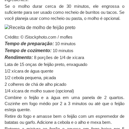
Se o molho durar cerca de 30 minutos, ele engrossa o
suficiente para ser usado como recheio de burritos ou tacos. Se
você planeja usar como recheio ou pasta, o molho é opcional.
Crédito: © iStockphoto.com / mofles
Tempo de preparação:
10 minutos
Tempo de cozimento:
10 minutos
Rendimento:
8 porções de 1/4 de xícara
Lata de 15 onças de feijão preto, enxaguado
1/2 xícara de água quente
1/2 cebola pequena, picada
2 colheres de chá de alho picado
1/4 xícara de molho suave (opcional)
Combine o feijão e a água em uma panela de 2 quartos.
Cozinhe em fogo médio por 2 a 3 minutos ou até que o feijão
esteja quente.
Retire do fogo e amasse bem o feijão com um espremedor de
batatas ou garfo. Adicione a cebola e o alho e mexa bem.
Retorne a mistura ao fogão e aqueça em fogo baixo por 5