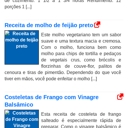
de cozimento: 1 1/2 a 1 3/4 horas Rendimento: 12
porções 1 [...]
Receita de molho de feijão preto
Este molho vegetariano tem um sabor
suave e uma textura macia e cremosa.
Com o molho, funciona bem como
molho para chips de tortilla e pedaços
de vegetais crus, como brócolis e
florzinhas de couve-flor, palitos de
cenoura e tiras de pimentão. Dependendo do que você
tiver em mãos, você pode enfeitar o molho [...]
Costeletas de Frango com Vinagre
Balsâmico
Esta receita de costeleta de frango
salteado é especialmente rápida de
preparar. Como o vinagre balsâmico é