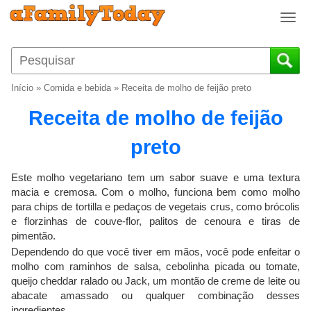
T
o
g
g
l
Início
»
Comida e bebida
»
Receita de molho de feijão preto
e
n
Receita de molho de feijão
a
v
preto
i
g
Este molho vegetariano tem um sabor suave e uma textura
a
macia e cremosa. Com o molho, funciona bem como molho
t
para chips de tortilla e pedaços de vegetais crus, como brócolis
i
e florzinhas de couve-flor, palitos de cenoura e tiras de
o
pimentão.
n
Dependendo do que você tiver em mãos, você pode enfeitar o
molho com raminhos de salsa, cebolinha picada ou tomate,
queijo cheddar ralado ou Jack, um montão de creme de leite ou
abacate amassado ou qualquer combinação desses
ingredientes.