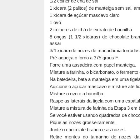
1/2 colher de chá de sal
1 xícara (2 palitos) de manteiga sem sal, a
1 xícara de açúcar mascavo claro
1 ovo
2 colheres de chá de extrato de baunilha
8 onças (1 1/2 xícaras) de chocolate bra
assar
3/4 xícara de nozes de macadâmia torradas
Pré-aqueça o forno a 375 graus F.
Forre uma assadeira com papel manteiga.
Misture a farinha, o bicarbonato, o fermento 
Na batedeira, bata a manteiga em uma tigela
Adicione o açúcar mascavo e misture até f
Misture o ovo e a baunilha.
Raspe as laterais da tigela com uma espátul
Misture a mistura de farinha da Etapa 3 em 
Se você estiver usando quadrados de choco
Pique as nozes grosseiramente.
Junte o chocolate branco e as nozes.
Retire montes do tamanho de nozes da 