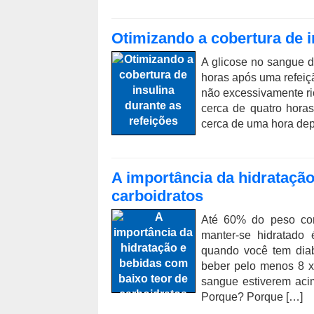
Otimizando a cobertura de i
A glicose no sangue d
horas após uma refeiç
não excessivamente ri
cerca de quatro horas
cerca de uma hora depoi
A importância da hidratação
carboidratos
Até 60% do peso cor
manter-se hidratado
quando você tem diab
beber pelo menos 8 xí
sangue estiverem aci
Porque? Porque […]