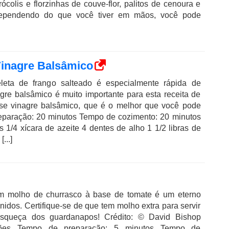
ócolis e florzinhas de couve-flor, palitos de cenoura e
Dependendo do que você tiver em mãos, você pode
Vinagre Balsâmico
eleta de frango salteado é especialmente rápida de
gre balsâmico é muito importante para esta receita de
 use vinagre balsâmico, que é o melhor que você pode
eparação: 20 minutos Tempo de cozimento: 20 minutos
 1/4 xícara de azeite 4 dentes de alho 1 1/2 libras de
...]
m molho de churrasco à base de tomate é um eterno
nidos. Certifique-se de que tem molho extra para servir
squeça dos guardanapos! Crédito: © David Bishop
ções Tempo de preparação: 5 minutos Tempo de