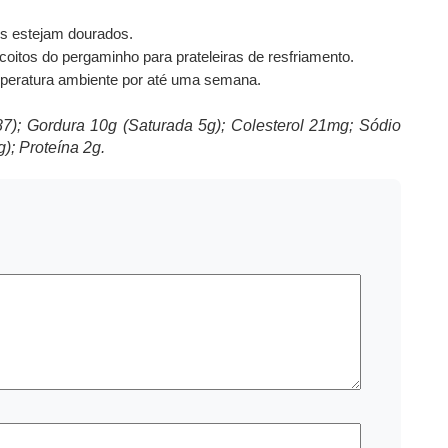
os estejam dourados.
scoitos do pergaminho para prateleiras de resfriamento.
peratura ambiente por até uma semana.
7); Gordura 10g (Saturada 5g); Colesterol 21mg; Sódio
); Proteína 2g.