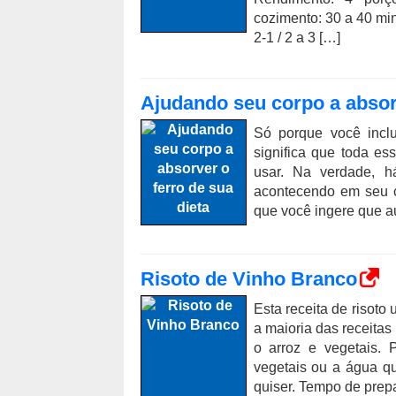
cozimento: 30 a 40 m
2-1 / 2 a 3 […]
Ajudando seu corpo a absorv
Só porque você inclu
significa que toda es
usar. Na verdade, h
acontecendo em seu c
que você ingere que au
Risoto de Vinho Branco
Esta receita de risot
a maioria das receitas
o arroz e vegetais. 
vegetais ou a água q
quiser. Tempo de prepa