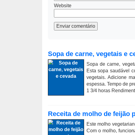
Website
Enviar comentário
Sopa de carne, vegetais e c
Sopa de carne, veget
Esta sopa saudável c
vegetais. Adicione ma
espessa. Tempo de pre
1 3/4 horas Rendimento:
Receita de molho de feijão 
Este molho vegetaria
Com o molho, funcion