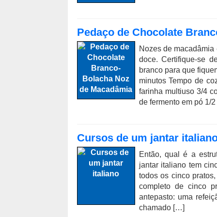
Pedaço de Chocolate Branc
Nozes de macadâmia e 
doce. Certifique-se 
branco para que fique
minutos Tempo de coz
farinha multiuso 3/4 c
de fermento em pó 1/2 c
Cursos de um jantar italian
Então, qual é a estru
jantar italiano tem c
todos os cinco pratos
completo de cinco p
antepasto: uma refeiç
chamado […]