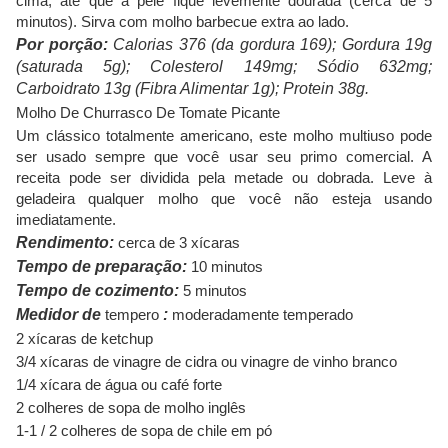
cima, até que a pele fique levemente dourada (cerca de 5
minutos). Sirva com molho barbecue extra ao lado.
Por porção:
Calorias 376 (da gordura 169); Gordura 19g
(saturada 5g); Colesterol 149mg; Sódio 632mg;
Carboidrato 13g (Fibra Alimentar 1g); Protein 38g.
Molho De Churrasco De Tomate Picante
Um clássico totalmente americano, este molho multiuso pode
ser usado sempre que você usar seu primo comercial. A
receita pode ser dividida pela metade ou dobrada. Leve à
geladeira qualquer molho que você não esteja usando
imediatamente.
Rendimento:
cerca de 3 xícaras
Tempo de preparação:
10 minutos
Tempo de cozimento:
5 minutos
Medidor de
tempero
:
moderadamente temperado
2 xícaras de ketchup
3/4 xícaras de vinagre de cidra ou vinagre de vinho branco
1/4 xícara de água ou café forte
2 colheres de sopa de molho inglês
1-1 / 2 colheres de sopa de chile em pó