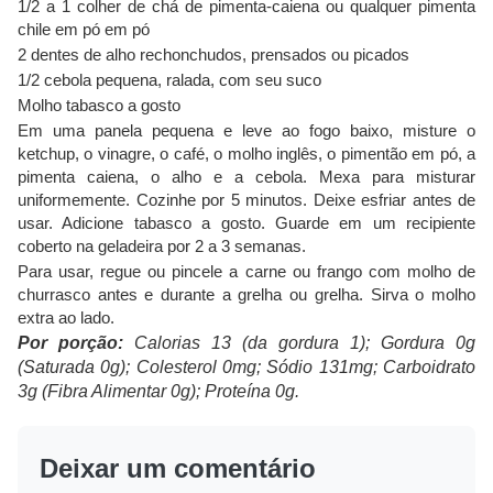
1/2 a 1 colher de chá de pimenta-caiena ou qualquer pimenta
chile em pó em pó
2 dentes de alho rechonchudos, prensados ​​ou picados
1/2 cebola pequena, ralada, com seu suco
Molho tabasco a gosto
Em uma panela pequena e leve ao fogo baixo, misture o
ketchup, o vinagre, o café, o molho inglês, o pimentão em pó, a
pimenta caiena, o alho e a cebola. Mexa para misturar
uniformemente. Cozinhe por 5 minutos. Deixe esfriar antes de
usar. Adicione tabasco a gosto. Guarde em um recipiente
coberto na geladeira por 2 a 3 semanas.
Para usar, regue ou pincele a carne ou frango com molho de
churrasco antes e durante a grelha ou grelha. Sirva o molho
extra ao lado.
Por porção:
Calorias 13 (da gordura 1); Gordura 0g
(Saturada 0g); Colesterol 0mg; Sódio 131mg; Carboidrato
3g (Fibra Alimentar 0g); Proteína 0g.
Deixar um comentário