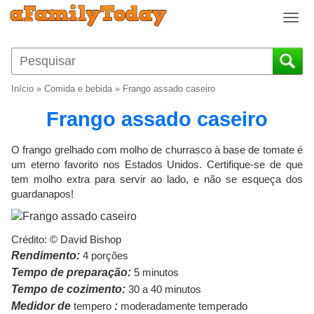
T
o
g
g
l
Início
»
Comida e bebida
»
Frango assado caseiro
e
n
Frango assado caseiro
a
v
O frango grelhado com molho de churrasco à base de tomate é
i
um eterno favorito nos Estados Unidos. Certifique-se de que
g
tem molho extra para servir ao lado, e não se esqueça dos
a
guardanapos!
t
i
o
Crédito: © David Bishop
n
Rendimento:
4 porções
Tempo de preparação:
5 minutos
Tempo de cozimento:
30 a 40 minutos
Medidor de
tempero
:
moderadamente temperado