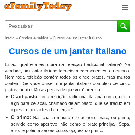
T
o
g
g
l
Início
»
Comida e bebida
»
Cursos de um jantar italiano
e
n
Cursos de um jantar italiano
a
v
Então, qual é a estrutura da refeição tradicional italiana? Na
i
verdade, um jantar italiano tem cinco componentes, ou cursos.
g
Nem toda refeição contém todos os cinco pratos, mas muitos
a
contêm. Se você quiser um jantar italiano completo de cinco
t
pratos, aqui estão as peças de que você precisa:
i
O antipasto:
uma refeição tradicional italiana começa com
o
algo para beliscar, chamado de antipasto, que se traduz em
n
inglês como “antes da refeição”.
O primo:
Na Itália, a massa é o primeiro prato, ou primo,
servido como aperitivo, não como o prato principal. Sopa,
arroz e polenta são as outras opções do primo.