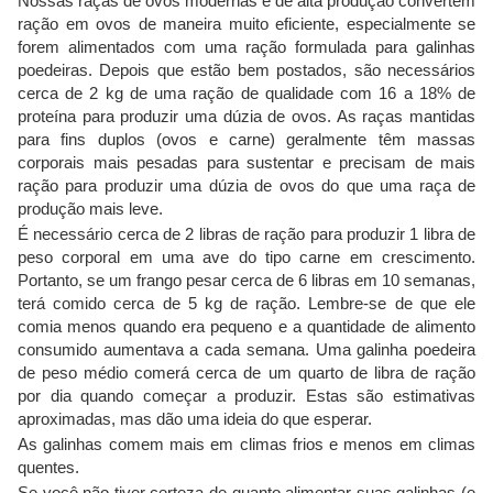
Nossas raças de ovos modernas e de alta produção convertem
ração em ovos de maneira muito eficiente, especialmente se
forem alimentados com uma ração formulada para galinhas
poedeiras. Depois que estão bem postados, são necessários
cerca de 2 kg de uma ração de qualidade com 16 a 18% de
proteína para produzir uma dúzia de ovos. As raças mantidas
para fins duplos (ovos e carne) geralmente têm massas
corporais mais pesadas para sustentar e precisam de mais
ração para produzir uma dúzia de ovos do que uma raça de
produção mais leve.
É necessário cerca de 2 libras de ração para produzir 1 libra de
peso corporal em uma ave do tipo carne em crescimento.
Portanto, se um frango pesar cerca de 6 libras em 10 semanas,
terá comido cerca de 5 kg de ração. Lembre-se de que ele
comia menos quando era pequeno e a quantidade de alimento
consumido aumentava a cada semana. Uma galinha poedeira
de peso médio comerá cerca de um quarto de libra de ração
por dia quando começar a produzir. Estas são estimativas
aproximadas, mas dão uma ideia do que esperar.
As galinhas comem mais em climas frios e menos em climas
quentes.
Se você não tiver certeza de quanto alimentar suas galinhas (e