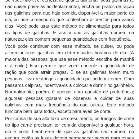
não quiser privá-las acidentalmente), encha os pratos de ração
das galinhas para que haja comida disponível a maior parte do
dia, ou use comedouros que contenham alimentos para vários
dias. Você pode usar este método de alimentação para todos
os tipos de galinhas. É assim que as galinhas comem na
natureza; eles comem pequenas quantidades com freqüência.
Você pode continuar com esse método, se quiser, ou pode
alimentar suas galinhas em determinados horários do dia. (A
maioria das pessoas que usa esse método escolhe de manhã
e à noite.) Isso permite que você controle a quantidade de
ração que pode atrair pragas. E se as galinhas forem muito
pesadas, isso restringe a quantidade que podem comer. Com
pássaros caipiras, incentiva-os a colocar e dormir no galinheiro.
Normalmente, porém, é apenas uma questão de preferência;
algumas pessoas gostam de observar e cuidar de suas
galinhas com mais frequência do que outras. Este método
funciona bem para todos, exceto para aves de corte.
Por causa de sua alta taxa de crescimento, os frangos de corte
do tipo carne precisam ter comida disponível a qualquer hora,
dia e noite. Lembre-se de que as galinhas não comem no
escuro, então as luzes devem permanecer acesas para esses