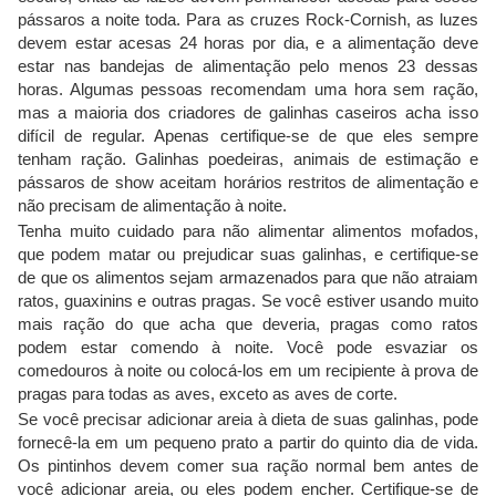
pássaros a noite toda. Para as cruzes Rock-Cornish, as luzes
devem estar acesas 24 horas por dia, e a alimentação deve
estar nas bandejas de alimentação pelo menos 23 dessas
horas. Algumas pessoas recomendam uma hora sem ração,
mas a maioria dos criadores de galinhas caseiros acha isso
difícil de regular. Apenas certifique-se de que eles sempre
tenham ração. Galinhas poedeiras, animais de estimação e
pássaros de show aceitam horários restritos de alimentação e
não precisam de alimentação à noite.
Tenha muito cuidado para não alimentar alimentos mofados,
que podem matar ou prejudicar suas galinhas, e certifique-se
de que os alimentos sejam armazenados para que não atraiam
ratos, guaxinins e outras pragas. Se você estiver usando muito
mais ração do que acha que deveria, pragas como ratos
podem estar comendo à noite. Você pode esvaziar os
comedouros à noite ou colocá-los em um recipiente à prova de
pragas para todas as aves, exceto as aves de corte.
Se você precisar adicionar areia à dieta de suas galinhas, pode
fornecê-la em um pequeno prato a partir do quinto dia de vida.
Os pintinhos devem comer sua ração normal bem antes de
você adicionar areia, ou eles podem encher. Certifique-se de