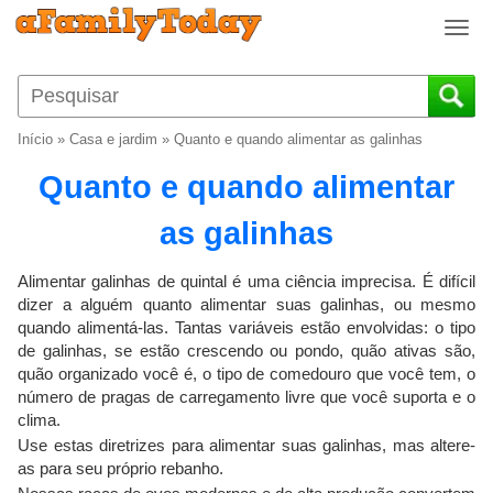
T
o
g
g
l
Início
»
Casa e jardim
»
Quanto e quando alimentar as galinhas
e
n
Quanto e quando alimentar
a
v
as galinhas
i
g
Alimentar galinhas de quintal é uma ciência imprecisa. É difícil
a
dizer a alguém quanto alimentar suas galinhas, ou mesmo
t
quando alimentá-las. Tantas variáveis ​​estão envolvidas: o tipo
i
de galinhas, se estão crescendo ou pondo, quão ativas são,
o
quão organizado você é, o tipo de comedouro que você tem, o
n
número de pragas de carregamento livre que você suporta e o
clima.
Use estas diretrizes para alimentar suas galinhas, mas altere-
as para seu próprio rebanho.