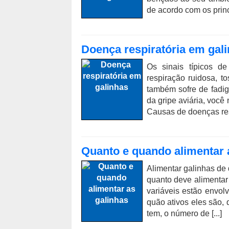
de acordo com os princ
Doença respiratória em gal
Os sinais típicos de
respiração ruidosa, t
também sofre de fadi
da gripe aviária, você
Causas de doenças resp
Quanto e quando alimentar 
Alimentar galinhas de q
quanto deve alimentar
variáveis ​​estão envo
quão ativos eles são,
tem, o número de [...]