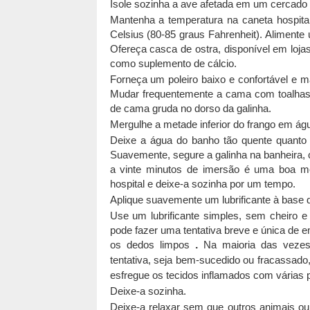
Isole sozinha a ave afetada em um cercado h
Mantenha a temperatura na caneta hospital
Celsius (80-85 graus Fahrenheit). Alimente
Ofereça casca de ostra, disponível em loj
como suplemento de cálcio.
Forneça um poleiro baixo e confortável e 
Mudar frequentemente a cama com toalhas 
de cama gruda no dorso da galinha.
Mergulhe a metade inferior do frango em ág
Deixe a água do banho tão quente quanto 
Suavemente, segure a galinha na banheira, c
a vinte minutos de imersão é uma boa me
hospital e deixe-a sozinha por um tempo.
Aplique suavemente um lubrificante à base d
Use um lubrificante simples, sem cheiro 
pode fazer uma tentativa breve e única de 
os dedos limpos
.
Na maioria das vezes
tentativa, seja bem-sucedido ou fracassado
esfregue os tecidos inflamados com várias 
Deixe-a sozinha.
Deixe-a relaxar sem que outros animais o