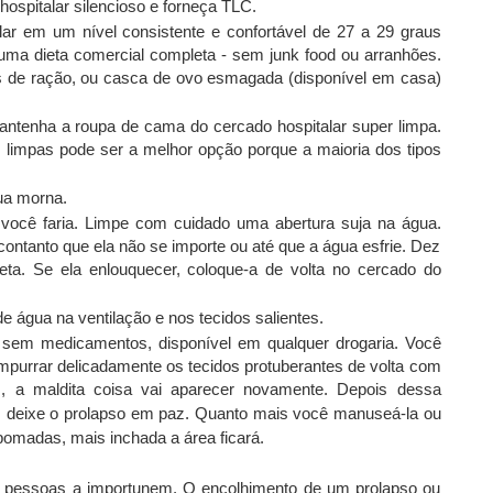
ospitalar silencioso e forneça TLC.
ar em um nível consistente e confortável de 27 a 29 graus
 uma dieta comercial completa - sem junk food ou arranhões.
as de ração, ou casca de ovo esmagada (disponível em casa)
mantenha a roupa de cama do cercado hospitalar super limpa.
limpas pode ser a melhor opção porque a maioria dos tipos
ua morna.
você faria. Limpe com cuidado uma abertura suja na água.
ontanto que ela não se importe ou até que a água esfrie. Dez
ta. Se ela enlouquecer, coloque-a de volta no cercado do
e água na ventilação e nos tecidos salientes.
e sem medicamentos, disponível em qualquer drogaria. Você
empurrar delicadamente os tecidos protuberantes de volta com
, a maldita coisa vai aparecer novamente. Depois dessa
, deixe o prolapso em paz.
Quanto mais você manuseá-la ou
pomadas, mais inchada a área ficará.
u pessoas a importunem. O encolhimento de um prolapso ou