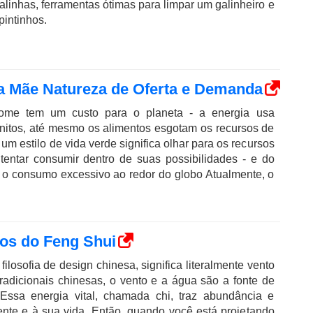
linhas, ferramentas ótimas para limpar um galinheiro e
pintinhos.
a Mãe Natureza de Oferta e Demanda
ome tem um custo para o planeta - a energia usa
finitos, até mesmo os alimentos esgotam os recursos de
r um estilo de vida verde significa olhar para os recursos
entar consumir dentro de suas possibilidades - e do
 o consumo excessivo ao redor do globo Atualmente, o
os do Feng Shui
ilosofia de design chinesa, significa literalmente vento
radicionais chinesas, o vento e a água são a fonte de
. Essa energia vital, chamada chi, traz abundância e
nte e à sua vida. Então, quando você está projetando