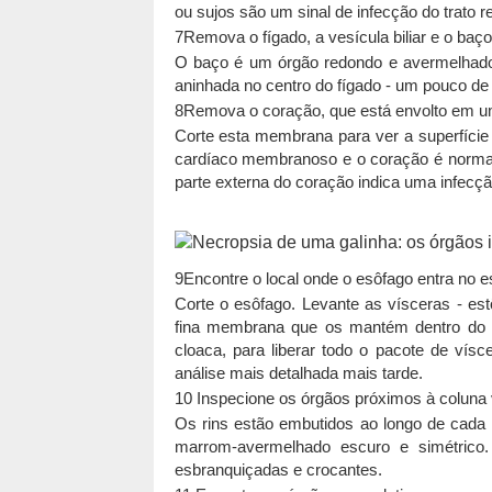
ou sujos são um sinal de infecção do trato res
7Remova o fígado, a vesícula biliar e o baço
O baço é um órgão redondo e avermelhado l
aninhada no centro do fígado - um pouco de
8Remova o coração, que está envolto em u
Corte esta membrana para ver a superfície
cardíaco membranoso e o coração é normal.
parte externa do coração indica uma infecçã
9Encontre o local onde o esôfago entra no e
Corte o esôfago. Levante as vísceras - es
fina membrana que os mantém dentro do a
cloaca, para liberar todo o pacote de vís
análise mais detalhada mais tarde.
10 Inspecione os órgãos próximos à coluna v
Os rins estão embutidos ao longo de cada 
marrom-avermelhado escuro e simétrico. 
esbranquiçadas e crocantes.