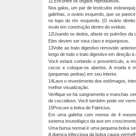
11 Encontre os órgãos reprodutivos.
Nos galos, um par de testículos esbranquiç
galinhas, o ovário esquerdo, que se parec
no topo do rim esquerdo. (O ovário direi
óvulo em construção dentro do oviduto.
12Usando os dedos, afaste os pulmões da ca
Eles devem ser rosa claro e esponjosos.
13Volte ao trato digestivo removido anter
longo de todo o trato digestivo em direção à
Você estará cortando o proventrículo, a m
cecos e coloque-os abertos. A moela é mu
(pequenas pedras) em seu interior.
14Lave o revestimento dos estômagos, inte
melhor visualização.
Verifique se há sangramento e manchas ver
de coccidiose. Você também pode ver verme
15Procure a bolsa de Fabricius.
Em uma galinha com menos de 4 meses d
sistema imunológico da ave em crescimento ao
Uma bursa normal é uma pequena bolsa sem
A doença infecciosa da bolsa causa vermelhi