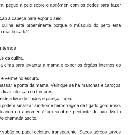
ica, pegue a pele sobre o abdômen com os dedos para fazer
ão à cabeça para expor o seio.
quilha está proeminente porque o músculo do peito está
 ou machucado?
s da quilha.
ara cima para levantar a mama e expor os órgãos internos do
e e vermelho escuro.
passar a ponta da mama. Verifique se há manchas e caroços
dicar infecção ou tumores.
steja livre de fluidos e pareça limpa.
podem sinalizar síndrome hemorrágica de fígado gorduroso.
ando no abdômen é um sinal de peritonite de ovo. Muito
ção chamada ascite.
sabão ou papel celofane transparente. Sacos aéreos turvos