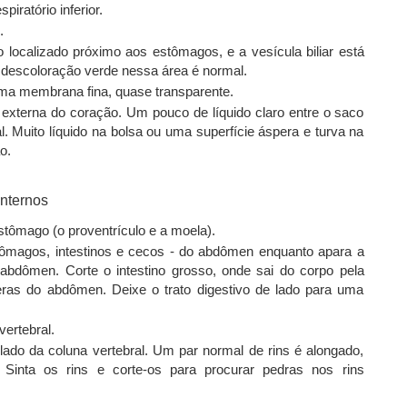
piratório inferior.
.
ocalizado próximo aos estômagos, e a vesícula biliar está
 descoloração verde nessa área é normal.
ma membrana fina, quase transparente.
 externa do coração. Um pouco de líquido claro entre o saco
 Muito líquido na bolsa ou uma superfície áspera e turva na
o.
stômago (o proventrículo e a moela).
tômagos, intestinos e cecos - do abdômen enquanto apara a
bdômen. Corte o intestino grosso, onde sai do corpo pela
ceras do abdômen. Deixe o trato digestivo de lado para uma
ertebral.
lado da coluna vertebral. Um par normal de rins é alongado,
Sinta os rins e corte-os para procurar pedras nos rins