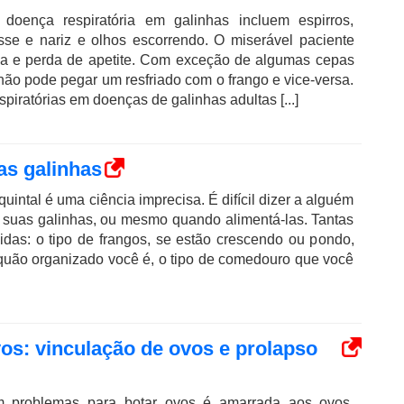
 doença respiratória em galinhas incluem espirros,
osse e nariz e olhos escorrendo. O miserável paciente
ga e perda de apetite. Com exceção de algumas cepas
 não pode pegar um resfriado com o frango e vice-versa.
iratórias em doenças de galinhas adultas [...]
as galinhas
uintal é uma ciência imprecisa. É difícil dizer a alguém
 suas galinhas, ou mesmo quando alimentá-las. Tantas
lvidas: o tipo de frangos, se estão crescendo ou pondo,
 quão organizado você é, o tipo de comedouro que você
os: vinculação de ovos e prolapso
 problemas para botar ovos é amarrada aos ovos.