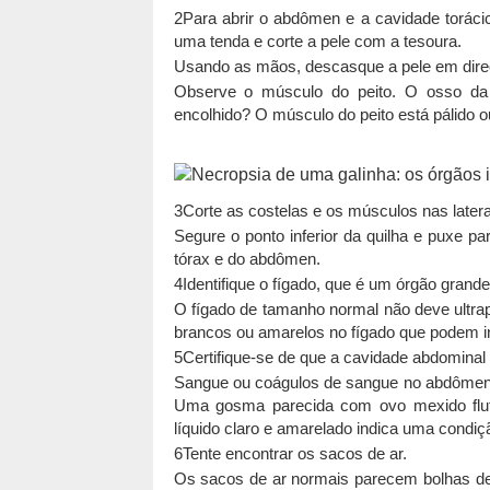
2Para abrir o abdômen e a cavidade torác
uma tenda e corte a pele com a tesoura.
Usando as mãos, descasque a pele em direç
Observe o músculo do peito. O osso da 
encolhido? O músculo do peito está pálido
3Corte as costelas e os músculos nas laterai
Segure o ponto inferior da quilha e puxe p
tórax e do abdômen.
4Identifique o fígado, que é um órgão grand
O fígado de tamanho normal não deve ultra
brancos ou amarelos no fígado que podem in
5Certifique-se de que a cavidade abdominal e
Sangue ou coágulos de sangue no abdômen 
Uma gosma parecida com ovo mexido flutu
líquido claro e amarelado indica uma condi
6Tente encontrar os sacos de ar.
Os sacos de ar normais parecem bolhas de 