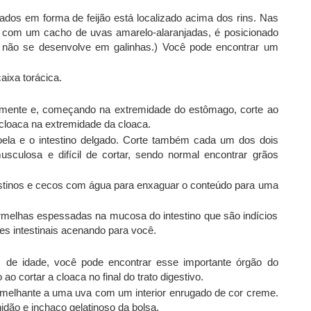
ados em forma de feijão está localizado acima dos rins. Nas
e com um cacho de uvas amarelo-alaranjadas, é posicionado
to não se desenvolve em galinhas.) Você pode encontrar um
ixa torácica.
iormente e, começando na extremidade do estômago, corte ao
 cloaca na extremidade da cloaca.
oela e o intestino delgado. Corte também cada um dos dois
sculosa e difícil de cortar, sendo normal encontrar grãos
stinos e cecos com água para enxaguar o conteúdo para uma
melhas espessadas na mucosa do intestino que são indícios
s intestinais acenando para você.
e idade, você pode encontrar esse importante órgão do
 cortar a cloaca no final do trato digestivo.
elhante a uma uva com um interior enrugado de cor creme.
dão e inchaço gelatinoso da bolsa.