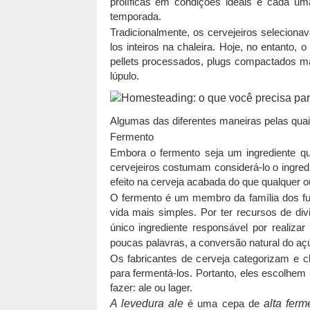
prolíficas em condições ideais e cada um
temporada.
Tradicionalmente, os cervejeiros seleciona
los inteiros na chaleira. Hoje, no entanto
pellets processados, plugs compactados maio
lúpulo.
Algumas das diferentes maneiras pelas quai
Fermento
Embora o fermento seja um ingrediente q
cervejeiros costumam considerá-lo o ingredi
efeito na cerveja acabada do que qualquer ou
O fermento é um membro da família dos fu
vida mais simples. Por ter recursos de di
único ingrediente responsável por realiza
poucas palavras, a conversão natural do aç
Os fabricantes de cerveja categorizam e cl
para fermentá-los. Portanto, eles escolhe
fazer: ale ou lager.
A levedura ale
é uma cepa de
alta fer