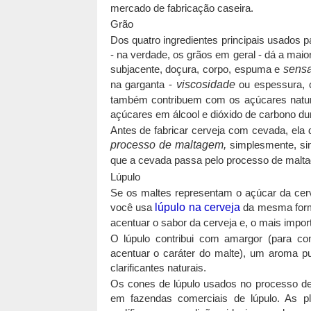
mercado de fabricação caseira.
Grão
Dos quatro ingredientes principais usados ​​
- na verdade, os grãos em geral - dá a maior
subjacente, doçura, corpo, espuma e
sens
na garganta -
viscosidade
ou espessura, c
também contribuem com os açúcares natura
açúcares em álcool e dióxido de carbono du
Antes de fabricar cerveja com cevada, el
processo de maltagem,
simplesmente, sim
que a cevada passa pelo processo de malta
Lúpulo
Se os maltes representam o açúcar da cerv
você usa
lúpulo na cerveja
da mesma forma
acentuar o sabor da cerveja e, o mais import
O lúpulo contribui com amargor (para co
acentuar o caráter do malte), um aroma pu
clarificantes naturais.
Os cones de lúpulo usados ​​no processo 
em fazendas comerciais de lúpulo. As pl