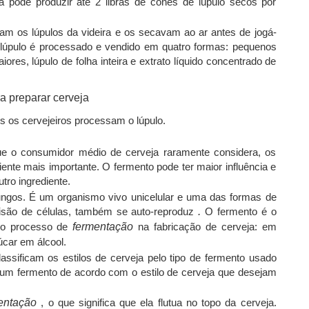
a pode produzir até 2 libras de cones de lúpulo secos por
vam os lúpulos da videira e os secavam ao ar antes de jogá-
, o lúpulo é processado e vendido em quatro formas: pequenos
res, lúpulo de folha inteira e extrato líquido concentrado de
s os cervejeiros processam o lúpulo.
ue o consumidor médio de cerveja raramente considera, os
ente mais importante. O fermento pode ter maior influência e
tro ingrediente.
ngos. É um organismo vivo unicelular e uma das formas de
visão de células, também se auto-reproduz
.
O fermento é o
r o processo de
fermentação
na fabricação de cerveja: em
úcar em álcool.
assificam os estilos de cerveja pelo tipo de fermento usado
m um fermento de acordo com o estilo de cerveja que desejam
mentação
, o que significa que ela flutua no topo da cerveja.