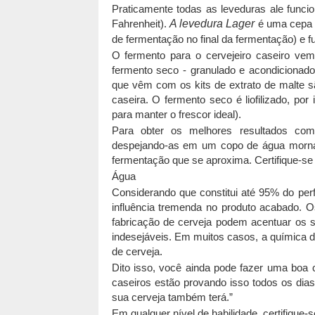
Praticamente todas as leveduras ale funci
Fahrenheit).
A levedura Lager
é uma cepa
de fermentação no final da fermentação) e f
O fermento para o cervejeiro caseiro vem
fermento seco - granulado e acondicionad
que vêm com os kits de extrato de malte sã
caseira. O fermento seco é liofilizado, po
para manter o frescor ideal).
Para obter os melhores resultados com
despejando-as em um copo de água morna.
fermentação que se aproxima. Certifique-se d
Água
Considerando que constitui até 95% do perf
influência tremenda no produto acabado. O
fabricação de cerveja podem acentuar os 
indesejáveis. Em muitos casos, a química da
de cerveja.
Dito isso, você ainda pode fazer uma boa 
caseiros estão provando isso todos os dia
sua cerveja também terá.”
Em qualquer nível de habilidade, certifique