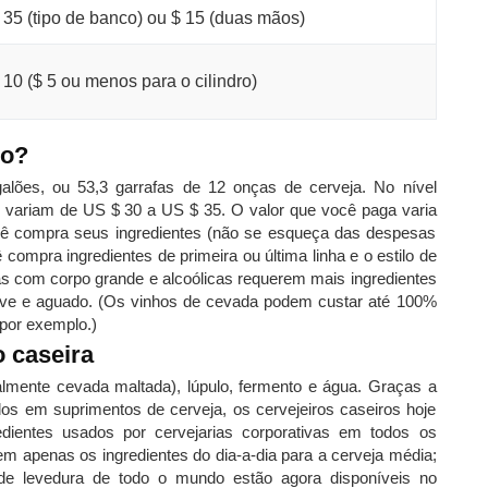
 35 (tipo de banco) ou $ 15 (duas mãos)
 10 ($ 5 ou menos para o cilindro)
ro?
alões, ou 53,3 garrafas de 12 onças de cerveja. No nível
ico variam de US $ 30 a US $ 35. O valor que você paga varia
ocê compra seus ingredientes (não se esqueça das despesas
 compra ingredientes de primeira ou última linha e o estilo de
as com corpo grande e alcoólicas requerem mais ingredientes
leve e aguado. (Os vinhos de cevada podem custar até 100%
 por exemplo.)
 caseira
palmente cevada maltada), lúpulo, fermento e água. Graças a
ados em suprimentos de cerveja, os cervejeiros caseiros hoje
entes usados ​​por cervejarias corporativas em todos os
em apenas os ingredientes do dia-a-dia para a cerveja média;
 de levedura de todo o mundo estão agora disponíveis no