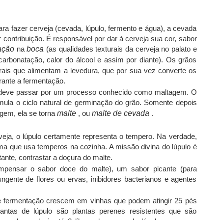
para fazer cerveja (cevada, lúpulo, fermento e água), a cevada
 contribuição. É responsável por dar à cerveja sua cor, sabor
ação
na
boca
(as qualidades texturais da cerveja no palato e
arbonatação, calor do álcool e assim por diante). Os grãos
is que alimentam a levedura, que por sua vez converte os
rante a fermentação.
a deve passar por um processo conhecido como maltagem. O
ula o ciclo natural de germinação do grão. Somente depois
gem, ela se torna
malte
, ou
malte de cevada
.
eja, o lúpulo certamente representa o tempero. Na verdade,
 que usa temperos na cozinha. A missão divina do lúpulo é
ante, contrastar a doçura do malte.
mpensar o sabor doce do malte), um sabor picante (para
ngente de flores ou ervas, inibidores bacterianos e agentes
de fermentação crescem em vinhas que podem atingir 25 pés
antas de lúpulo são plantas perenes resistentes que são