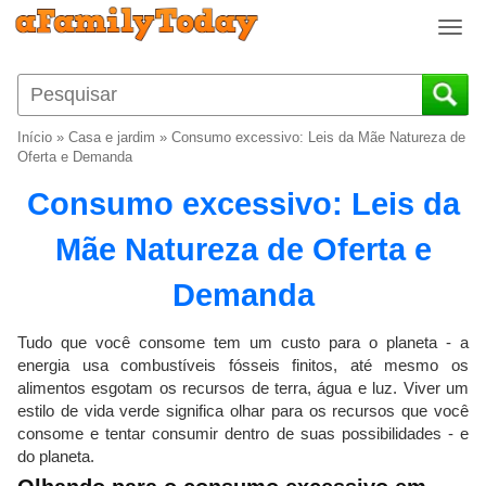
T
o
g
g
l
Início
»
Casa e jardim
»
Consumo excessivo: Leis da Mãe Natureza de
e
Oferta e Demanda
n
Consumo excessivo: Leis da
a
v
Mãe Natureza de Oferta e
i
g
Demanda
a
t
i
Tudo que você consome tem um custo para o planeta - a
o
energia usa combustíveis fósseis finitos, até mesmo os
alimentos esgotam os recursos de terra, água e luz. Viver um
n
estilo de vida verde significa olhar para os recursos que você
consome e tentar consumir dentro de suas possibilidades - e
do planeta.