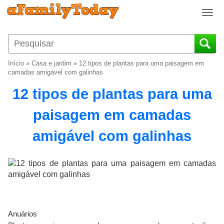
T
o
g
g
l
Início
»
Casa e jardim
»
12 tipos de plantas para uma paisagem em
e
camadas amigável com galinhas
n
12 tipos de plantas para uma
a
v
paisagem em camadas
i
g
amigável com galinhas
a
t
i
o
n
Anuários