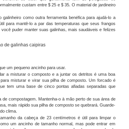
almente custam entre $ 25 e $ 35. O material de jardineiro
galinheiro como outra ferramenta benéfica para ajudá-lo a
til para mantê-lo a par das temperaturas que seus frangos
 você puder manter suas galinhas, mais saudáveis ​​e felizes
que um pequeno ancinho para usar.
ar a misturar o composto e a juntar os detritos é uma boa
para misturar e virar sua pilha de composto. Um forcado é
que tem uma base de cinco pontas afiadas separadas que
ha de compostagem. Mantenha-o à mão perto de sua área de
a, mais rápido sua pilha de composto se quebrará. Guarde-
do clima.
anho da cabeça de 23 centímetros é útil para limpar o
a como um ancinho de tamanho normal, mas pode entrar em