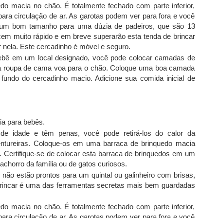
o macia no chão. É totalmente fechado com parte inferior,
 para circulação de ar. As garotas podem ver para fora e você
É um bom tamanho para uma dúzia de padeiros, que são 13
cem muito rápido e em breve superarão esta tenda de brincar
r nela. Este cercadinho é móvel e seguro.
bebê em um local designado, você pode colocar camadas de
s a roupa de cama voa para o chão. Coloque uma boa camada
fundo do cercadinho macio. Adicione sua comida inicial de
a para bebês.
e idade e têm penas, você pode retirá-los do calor da
entureiras. Coloque-os em uma barraca de brinquedo macia
s. Certifique-se de colocar esta barraca de brinquedos em um
chorro da família ou de gatos curiosos.
não estão prontos para um quintal ou galinheiro com brisas,
 brincar é uma das ferramentas secretas mais bem guardadas
o macia no chão. É totalmente fechado com parte inferior,
 para circulação de ar. As garotas podem ver para fora e você