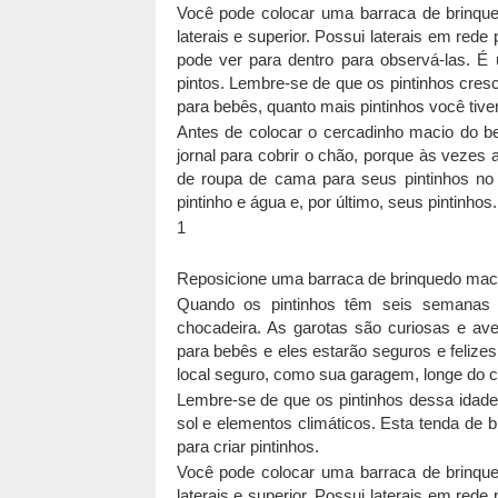
Você pode colocar uma barraca de brinqued
laterais e superior. Possui laterais em rede
pode ver para dentro para observá-las. 
pintos. Lembre-se de que os pintinhos cres
para bebês, quanto mais pintinhos você tive
Antes de colocar o cercadinho macio do 
jornal para cobrir o chão, porque às veze
de roupa de cama para seus pintinhos no 
pintinho e água e, por último, seus pintinhos.
1
Reposicione uma barraca de brinquedo maci
Quando os pintinhos têm seis semanas d
chocadeira. As garotas são curiosas e av
para bebês e eles estarão seguros e felize
local seguro, como sua garagem, longe do ca
Lembre-se de que os pintinhos dessa idade 
sol e elementos climáticos. Esta tenda de
para criar pintinhos.
Você pode colocar uma barraca de brinqued
laterais e superior. Possui laterais em rede