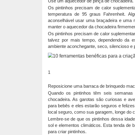
Use um aquecedor de pinça de chocadeira.
Os pintinhos precisam de calor suplemen
temperatura de 95 graus Fahrenheit. A
aconselhável usar uma braçadeira e uma 
manter o aquecedor da chocadeira firmement
Os pintinhos precisam de calor suplementa
talvez por mais tempo, dependendo da e
ambiente aconchegante, seco, silencioso e p
1
Reposicione uma barraca de brinquedo maci
Quando os pintinhos têm seis semanas d
chocadeira. As garotas são curiosas e av
para bebês e eles estarão seguros e felize
local seguro, como sua garagem, longe do ca
Lembre-se de que os pintinhos dessa idade 
sol e elementos climáticos. Esta tenda de
para criar pintinhos.