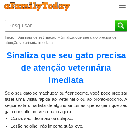
T
o
g
g
l
Início
»
Animais de estimação
»
Sinaliza que seu gato precisa de
e
atenção veterinária imediata
n
Sinaliza que seu gato precisa
a
v
de atenção veterinária
i
g
imediata
a
t
i
Se o seu gato se machucar ou ficar doente, você pode precisar
o
fazer uma visita rápida ao veterinário ou ao pronto-socorro. A
seguir está uma lista de alguns sintomas que exigem que seu
n
gato consulte um veterinário agora:
Convulsão, desmaio ou colapso.
Lesão no olho, não importa quão leve.