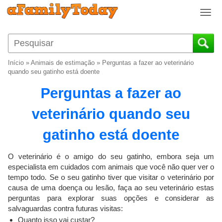
T
o
g
g
l
Início
»
Animais de estimação
»
Perguntas a fazer ao veterinário
e
quando seu gatinho está doente
n
Perguntas a fazer ao
a
v
veterinário quando seu
i
g
gatinho está doente
a
t
i
O veterinário é o amigo do seu gatinho, embora seja um
o
especialista em cuidados com animais que você não quer ver o
tempo todo. Se o seu gatinho tiver que visitar o veterinário por
n
causa de uma doença ou lesão, faça ao seu veterinário estas
perguntas para explorar suas opções e considerar as
salvaguardas contra futuras visitas:
Quanto isso vai custar?