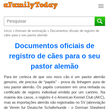
T
o
g
g
l
Início
»
Animais de estimação
»
Documentos oficiais de registro de
e
cães para o seu pastor alemão
n
Documentos oficiais de
a
v
registro de cães para o seu
i
g
pastor alemão
a
t
i
Para ter certeza de que seu novo cão é um pastor alemão
o
genuíno, ele precisa de “papéis” - prova da linhagem pura de
seu pastor alemão. Os papéis consistem em uma ninhada ou
n
certificado de registro individual emitido por um cartório. Na
maioria dos casos, o registro é o American Kennel Club (AKC),
mas as importações alemãs são registradas no SV (abreviação
de Verein fur Deutsche Schaferhunde - o German Shepherd