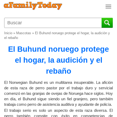
T
o
g
g
l
Inicio
»
Mascotas
»
El Buhund noruego protege el hogar, la audición y
e
el rebaño
n
El Buhund noruego protege
a
v
el hogar, la audición y el
i
g
rebaño
a
t
i
El Norwegian Buhund es un multitarea insuperable. La afición
o
de esta raza de perro pastor por el trabajo duro y servicial
comenzó en las granjas de ovejas de Noruega hace siglos. Hoy
n
en día, el Buhund sigue siendo un fiel granjero, pero también
trabaja como perro de asistencia auditiva y ayudante de policía.
El trabajo serio es solo un aspecto de esta raza diversa. El
perro también compite con éxito en competencias de