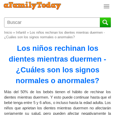
T
o
g
g
l
Inicio
»
Infantil
»
Los niños rechinan los dientes mientras duermen -
e
¿Cuáles son los signos normales o anormales?
n
Los niños rechinan los
a
v
dientes mientras duermen -
i
g
¿Cuáles son los signos
a
t
normales o anormales?
i
o
Más del 50% de los bebés tienen el hábito de rechinar los
n
dientes mientras duermen. Y esto puede continuar hasta que el
bebé tenga entre 5 y 6 años, o incluso hasta la edad adulta. Los
niños que aprietan los dientes mientras duermen no afectarán
seriamente su salud, pero pueden afectar negativamente la