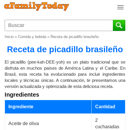
T
o
g
g
l
Inicio
»
Comida y bebida
»
Receta de picadillo brasileño
e
n
Receta de picadillo brasileño
a
v
El picadillo (pee-kah-DEE-yoh) es un plato tradicional que se
i
disfruta en muchos países de América Latina y el Caribe. En
g
Brasil, esta receta ha evolucionado para incluir ingredientes
a
locales y técnicas únicas. A continuación, te presentamos una
t
versión actualizada y optimizada de esta deliciosa receta.
i
Ingredientes
o
n
Ingrediente
Cantidad
2
Aceite de oliva
cucharadas