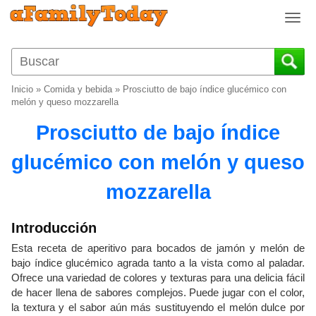
T
o
g
g
l
Inicio
»
Comida y bebida
»
Prosciutto de bajo índice glucémico con
e
melón y queso mozzarella
n
Prosciutto de bajo índice
a
v
glucémico con melón y queso
i
g
mozzarella
a
t
i
Introducción
o
Esta receta de aperitivo para bocados de jamón y melón de
n
bajo índice glucémico agrada tanto a la vista como al paladar.
Ofrece una variedad de colores y texturas para una delicia fácil
de hacer llena de sabores complejos. Puede jugar con el color,
la textura y el sabor aún más sustituyendo el melón dulce por