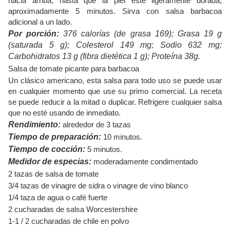
hacia arriba, hasta que la piel esté ligeramente dorada,
aproximadamente 5 minutos. Sirva con salsa barbacoa
adicional a un lado.
Por porción:
376 calorías (de grasa 169); Grasa 19 g
(saturada 5 g); Colesterol 149 mg; Sodio 632 mg;
Carbohidratos 13 g (fibra dietética 1 g); Proteína 38g.
Salsa de tomate picante para barbacoa
Un clásico americano, esta salsa para todo uso se puede usar
en cualquier momento que use su primo comercial. La receta
se puede reducir a la mitad o duplicar. Refrigere cualquier salsa
que no esté usando de inmediato.
Rendimiento:
alrededor de 3 tazas
Tiempo de preparación:
10 minutos.
Tiempo de cocción:
5 minutos.
Medidor de especias:
moderadamente condimentado
2 tazas de salsa de tomate
3/4 tazas de vinagre de sidra o vinagre de vino blanco
1/4 taza de agua o café fuerte
2 cucharadas de salsa Worcestershire
1-1 / 2 cucharadas de chile en polvo