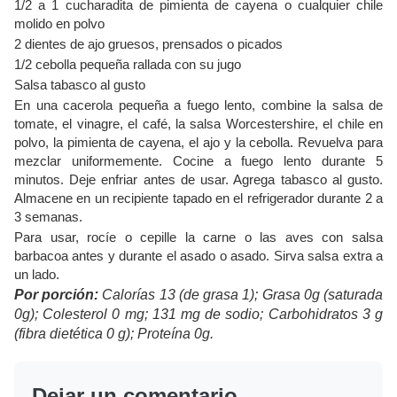
1/2 a 1 cucharadita de pimienta de cayena o cualquier chile
molido en polvo
2 dientes de ajo gruesos, prensados ​​o picados
1/2 cebolla pequeña rallada con su jugo
Salsa tabasco al gusto
En una cacerola pequeña a fuego lento, combine la salsa de
tomate, el vinagre, el café, la salsa Worcestershire, el chile en
polvo, la pimienta de cayena, el ajo y la cebolla. Revuelva para
mezclar uniformemente. Cocine a fuego lento durante 5
minutos. Deje enfriar antes de usar. Agrega tabasco al gusto.
Almacene en un recipiente tapado en el refrigerador durante 2 a
3 semanas.
Para usar, rocíe o cepille la carne o las aves con salsa
barbacoa antes y durante el asado o asado. Sirva salsa extra a
un lado.
Por porción:
Calorías 13 (de grasa 1); Grasa 0g (saturada
0g); Colesterol 0 mg; 131 mg de sodio; Carbohidratos 3 g
(fibra dietética 0 g); Proteína 0g.
Dejar un comentario