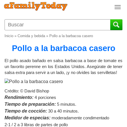
T
o
g
g
l
Inicio
»
Comida y bebida
»
Pollo a la barbacoa casero
e
n
Pollo a la barbacoa casero
a
v
El pollo asado bañado en salsa barbacoa a base de tomate es
i
un favorito perenne en los Estados Unidos. Asegúrate de tener
g
salsa extra para servir a un lado, ¡y no olvides las servilletas!
a
t
i
Crédito: © David Bishop
o
Rendimiento:
4 porciones
n
Tiempo de preparación:
5 minutos.
Tiempo de cocción:
30 a 40 minutos.
Medidor de especias:
moderadamente condimentado
2-1 / 2 a 3 libras de partes de pollo