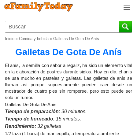
T
o
g
g
l
Inicio
»
Comida y bebida
»
Galletas De Gota De Anís
e
n
Galletas De Gota De Anís
a
v
El anís, la semilla con sabor a regaliz, ha sido un elemento vital
i
en la elaboración de postres durante siglos. Hoy en día, el anís
g
se usa mucho en pasteles y galletas. Las galletas de anís se
a
llaman así porque supuestamente pueden caer desde un
t
mostrador de cuatro pies sin romperse, pero esto puede ser
i
solo un rumor.
o
Galletas De Gota De Anís
n
Tiempo de preparación:
30 minutos.
Tiempo de horneado:
15 minutos.
Rendimiento:
32 galletas
1/2 taza (1 barra) de mantequilla, a temperatura ambiente