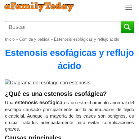
T
o
g
g
l
Inicio
»
Comida y bebida
»
Estenosis esofágicas y reflujo ácido
e
n
Estenosis esofágicas y reflujo
a
v
ácido
i
g
a
t
¿Qué es una estenosis esofágica?
i
Una
estenosis esofágica
es un estrechamiento anormal del
o
esófago causado principalmente por la acumulación de tejido
n
cicatricial. Aunque la mayoría de los casos son benignos, es
crucial tratarlos adecuadamente para evitar complicaciones
graves.
Causas principales