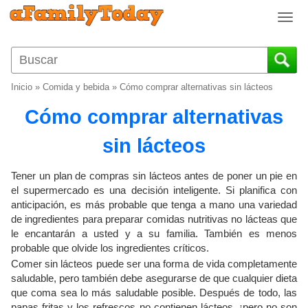
T
o
g
g
l
Inicio
»
Comida y bebida
»
Cómo comprar alternativas sin lácteos
e
n
Cómo comprar alternativas
a
v
sin lácteos
i
g
Tener un plan de compras sin lácteos antes de poner un pie en
a
el supermercado es una decisión inteligente. Si planifica con
t
anticipación, es más probable que tenga a mano una variedad
i
de ingredientes para preparar comidas nutritivas no lácteas que
o
le encantarán a usted y a su familia. También es menos
n
probable que olvide los ingredientes críticos.
Comer sin lácteos puede ser una forma de vida completamente
saludable, pero también debe asegurarse de que cualquier dieta
que coma sea lo más saludable posible. Después de todo, las
papas fritas y los refrescos no contienen lácteos, ¡pero no son