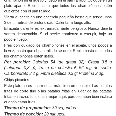
champiñón en el huevo y luego en el pan rallado. Coloque en un
plato aparte. Repita hasta que todos los champiñones estén
cubiertos con el pan rallado.
Vierta el aceite en una cacerola pequeña hasta que tenga unos
3 centímetros de profundidad. Calentar a fuego alto.
El aceite caliente es extremadamente peligroso. Nunca deje la
sartén desatendida. Si el aceite comienza a escupir, baje un
poco el fuego.
Freír con cuidado los champiñones en el aceite, unos pocos a
la vez, hasta que el pan rallado se dore. Repita hasta que todos
los champiñones estén listos.
Por porción:
Calorías 54 (de grasa 32); Grasa 3,5 g
(saturada 0,8 g); Traza de colesterol; 56 mg de sodio;
Carbohidrato 3,2 g; Fibra dietética 0,3 g; Proteína 2,3g.
Chips picantes
Este plato no es una receta, más bien un consejo. Las patatas
fritas de corte fino o las patatas fritas en lugar de las patatas
fritas en trozos funcionan mejor aquí, porque saben bien incluso
cuando están frías.
Tiempo de preparación:
30 segundos.
Tiempo de cocción:
20 minutos.