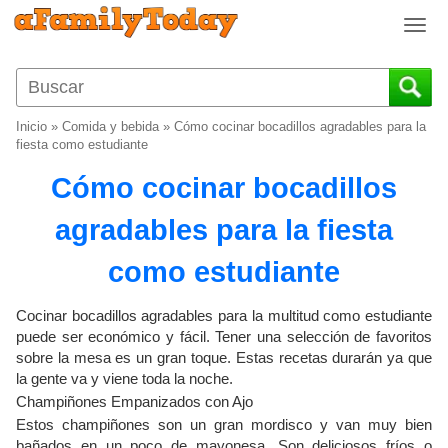
T
o
g
g
l
Inicio
»
Comida y bebida
»
Cómo cocinar bocadillos agradables para la
e
fiesta como estudiante
n
Cómo cocinar bocadillos
a
v
agradables para la fiesta
i
g
como estudiante
a
t
i
Cocinar bocadillos agradables para la multitud como estudiante
o
puede ser económico y fácil. Tener una selección de favoritos
sobre la mesa es un gran toque. Estas recetas durarán ya que
n
la gente va y viene toda la noche.
Champiñones Empanizados con Ajo
Estos champiñones son un gran mordisco y van muy bien
bañados en un poco de mayonesa. Son deliciosos fríos o